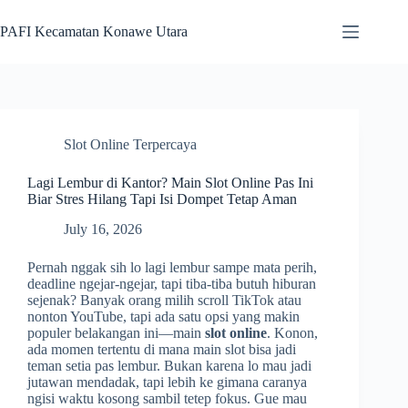
Skip
to
PAFI Kecamatan Konawe Utara
content
Slot Online Terpercaya
Lagi Lembur di Kantor? Main Slot Online Pas Ini
Biar Stres Hilang Tapi Isi Dompet Tetap Aman
July 16, 2026
Pernah nggak sih lo lagi lembur sampe mata perih,
deadline ngejar-ngejar, tapi tiba-tiba butuh hiburan
sejenak? Banyak orang milih scroll TikTok atau
nonton YouTube, tapi ada satu opsi yang makin
populer belakangan ini—main
slot online
. Konon,
ada momen tertentu di mana main slot bisa jadi
teman setia pas lembur. Bukan karena lo mau jadi
jutawan mendadak, tapi lebih ke gimana caranya
ngisi waktu kosong sambil tetep fokus. Gue mau