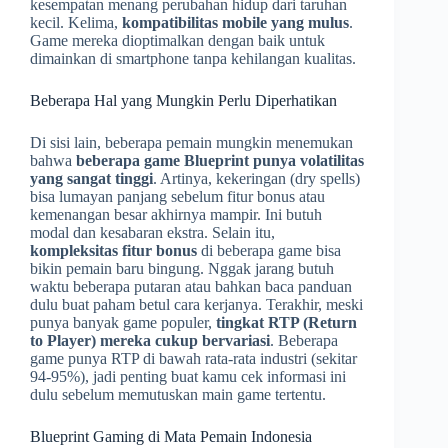
kesempatan menang perubahan hidup dari taruhan
kecil. Kelima,
kompatibilitas mobile yang mulus
.
Game mereka dioptimalkan dengan baik untuk
dimainkan di smartphone tanpa kehilangan kualitas.
Beberapa Hal yang Mungkin Perlu Diperhatikan
Di sisi lain, beberapa pemain mungkin menemukan
bahwa
beberapa game Blueprint punya volatilitas
yang sangat tinggi
. Artinya, kekeringan (dry spells)
bisa lumayan panjang sebelum fitur bonus atau
kemenangan besar akhirnya mampir. Ini butuh
modal dan kesabaran ekstra. Selain itu,
kompleksitas fitur bonus
di beberapa game bisa
bikin pemain baru bingung. Nggak jarang butuh
waktu beberapa putaran atau bahkan baca panduan
dulu buat paham betul cara kerjanya. Terakhir, meski
punya banyak game populer,
tingkat RTP (Return
to Player) mereka cukup bervariasi
. Beberapa
game punya RTP di bawah rata-rata industri (sekitar
94-95%), jadi penting buat kamu cek informasi ini
dulu sebelum memutuskan main game tertentu.
Blueprint Gaming di Mata Pemain Indonesia