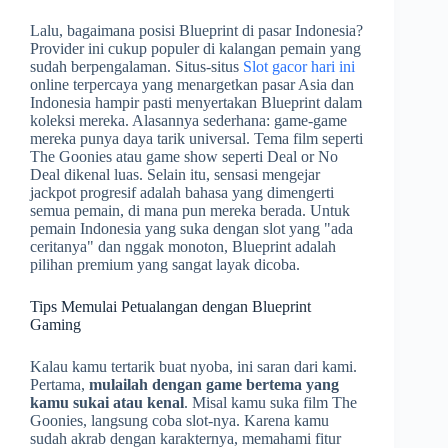
Lalu, bagaimana posisi Blueprint di pasar Indonesia?
Provider ini cukup populer di kalangan pemain yang
sudah berpengalaman. Situs-situs
Slot gacor hari ini
online terpercaya yang menargetkan pasar Asia dan
Indonesia hampir pasti menyertakan Blueprint dalam
koleksi mereka. Alasannya sederhana: game-game
mereka punya daya tarik universal. Tema film seperti
The Goonies atau game show seperti Deal or No
Deal dikenal luas. Selain itu, sensasi mengejar
jackpot progresif adalah bahasa yang dimengerti
semua pemain, di mana pun mereka berada. Untuk
pemain Indonesia yang suka dengan slot yang "ada
ceritanya" dan nggak monoton, Blueprint adalah
pilihan premium yang sangat layak dicoba.
Tips Memulai Petualangan dengan Blueprint
Gaming
Kalau kamu tertarik buat nyoba, ini saran dari kami.
Pertama,
mulailah dengan game bertema yang
kamu sukai atau kenal
. Misal kamu suka film The
Goonies, langsung coba slot-nya. Karena kamu
sudah akrab dengan karakternya, memahami fitur