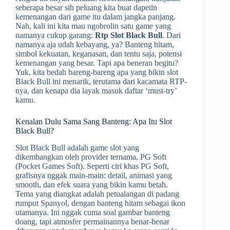
seberapa besar sih peluang kita buat dapetin
kemenangan dari game itu dalam jangka panjang.
Nah, kali ini kita mau ngobrolin satu game yang
namanya cukup garang:
Rtp Slot Black Bull
. Dari
namanya aja udah kebayang, ya? Banteng hitam,
simbol kekuatan, keganasan, dan tentu saja, potensi
kemenangan yang besar. Tapi apa beneran begitu?
Yuk, kita bedah bareng-bareng apa yang bikin slot
Black Bull ini menarik, terutama dari kacamata RTP-
nya, dan kenapa dia layak masuk daftar ‘must-try’
kamu.
Kenalan Dulu Sama Sang Banteng: Apa Itu Slot
Black Bull?
Slot Black Bull adalah game slot yang
dikembangkan oleh provider ternama, PG Soft
(Pocket Games Soft). Seperti ciri khas PG Soft,
grafisnya nggak main-main: detail, animasi yang
smooth, dan efek suara yang bikin kamu betah.
Tema yang diangkat adalah petualangan di padang
rumput Spanyol, dengan banteng hitam sebagai ikon
utamanya. Ini nggak cuma soal gambar banteng
doang, tapi atmosfer permainannya benar-benar