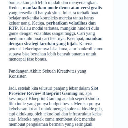
bonus akan jadi lebih mudah dan menyenangkan.
Kedua,
manfaatkan mode demo atau versi gratis
yang tersedia di banyak situs. Ini cara terbaik buat
belajar mekanika kompleks mereka tanpa harus
keluar uang. Ketiga,
perhatikan volatilitas dan
RTP
. Kalau modal terbatas, mungkin hindari dulu
game dengan volatilitas sangat tinggi. Cari yang
medium dulu buat cari feel-nya. Keempat,
mainkan
dengan strategi taruhan yang bijak
. Karena
potensi kekeringannya bisa lama, atur bankroll kamu
supaya bisa bertahan lebih banyak putaran untuk
mencapai fase bonus.
Pandangan Akhir: Sebuah Kreativitas yang
Konsisten
Jadi, setelah kita telusuri panjang lebar dalam
Slot
Provider Review Blueprint Gaming
ini, apa
kesannya? Blueprint Gaming adalah seperti studio
film indie yang punya budget besar. Mereka punya
kebebasan kreatif untuk mengeksplorasi ide-ide gila,
tapi didukung oleh teknologi dan infrastruktur kelas
atas. Mereka nggak cuma membuat slot; mereka
membuat pengalaman bermain yang seringkali