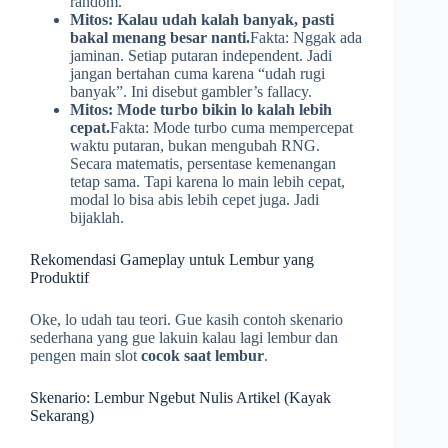
random.
Mitos: Kalau udah kalah banyak, pasti
bakal menang besar nanti.
Fakta: Nggak ada
jaminan. Setiap putaran independent. Jadi
jangan bertahan cuma karena “udah rugi
banyak”. Ini disebut gambler’s fallacy.
Mitos: Mode turbo bikin lo kalah lebih
cepat.
Fakta: Mode turbo cuma mempercepat
waktu putaran, bukan mengubah RNG.
Secara matematis, persentase kemenangan
tetap sama. Tapi karena lo main lebih cepat,
modal lo bisa abis lebih cepet juga. Jadi
bijaklah.
Rekomendasi Gameplay untuk Lembur yang
Produktif
Oke, lo udah tau teori. Gue kasih contoh skenario
sederhana yang gue lakuin kalau lagi lembur dan
pengen main slot
cocok saat lembur
.
Skenario: Lembur Ngebut Nulis Artikel (Kayak
Sekarang)