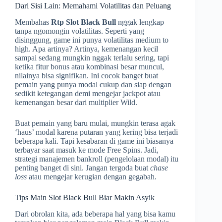
Dari Sisi Lain: Memahami Volatilitas dan Peluang
Membahas
Rtp Slot Black Bull
nggak lengkap
tanpa ngomongin volatilitas. Seperti yang
disinggung, game ini punya volatilitas medium to
high. Apa artinya? Artinya, kemenangan kecil
sampai sedang mungkin nggak terlalu sering, tapi
ketika fitur bonus atau kombinasi besar muncul,
nilainya bisa signifikan. Ini cocok banget buat
pemain yang punya modal cukup dan siap dengan
sedikit ketegangan demi mengejar jackpot atau
kemenangan besar dari multiplier Wild.
Buat pemain yang baru mulai, mungkin terasa agak
‘haus’ modal karena putaran yang kering bisa terjadi
beberapa kali. Tapi kesabaran di game ini biasanya
terbayar saat masuk ke mode Free Spins. Jadi,
strategi manajemen bankroll (pengelolaan modal) itu
penting banget di sini. Jangan tergoda buat
chase
loss
atau mengejar kerugian dengan gegabah.
Tips Main Slot Black Bull Biar Makin Asyik
Dari obrolan kita, ada beberapa hal yang bisa kamu