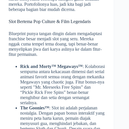
mereka. Portofolionya luas, jadi kita bagi jadi
beberapa bagian biar mudah dicerna.
Slot Bertema Pop Culture & Film Legendaris
Blueprint punya tangan dingin dalam mengadaptasi
franchise besar menjadi slot yang seru. Mereka
nggak cuma tempel tema doang, tapi benar-benar
menyelipkan jiwa dari karya aslinya ke dalam fitur-
fitur permainan.
Rick and Morty™ Megaways™
: Kolaborasi
sempurna antara kekacauan dimensi dari serial
animasi favorit semua orang dengan mekanika
Megaways yang chaotic juga. Fitur bonus-nya
seperti "Mr. Meeseeks Free Spins” dan
“Pickle Rick Free Spins” benar-benar
menghibur dan setia dengan semangat
serialnya.
The Goonies™
: Slot ini adalah perjalanan
nostalgia. Dengan papan bonus interaktif yang
meniru peta harta karun, pemain diajak
menyusuri gua, menghindari jebakan, dan
bertemu Sloth dan Chunk. Desain suara dan