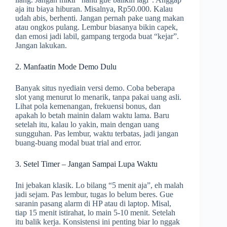
aja itu biaya hiburan. Misalnya, Rp50.000. Kalau
udah abis, berhenti. Jangan pernah pake uang makan
atau ongkos pulang. Lembur biasanya bikin capek,
dan emosi jadi labil, gampang tergoda buat “kejar”.
Jangan lakukan.
2. Manfaatin Mode Demo Dulu
Banyak situs nyediain versi demo. Coba beberapa
slot yang menurut lo menarik, tanpa pakai uang asli.
Lihat pola kemenangan, frekuensi bonus, dan
apakah lo betah mainin dalam waktu lama. Baru
setelah itu, kalau lo yakin, main dengan uang
sungguhan. Pas lembur, waktu terbatas, jadi jangan
buang-buang modal buat trial and error.
3. Setel Timer – Jangan Sampai Lupa Waktu
Ini jebakan klasik. Lo bilang “5 menit aja”, eh malah
jadi sejam. Pas lembur, tugas lo belum beres. Gue
saranin pasang alarm di HP atau di laptop. Misal,
tiap 15 menit istirahat, lo main 5-10 menit. Setelah
itu balik kerja. Konsistensi ini penting biar lo nggak