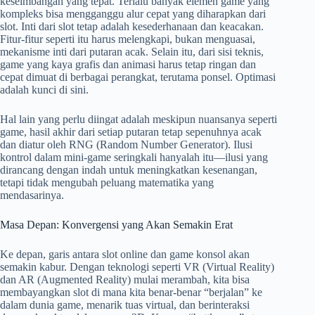
keseimbangan yang tepat. Terlalu banyak elemen game yang
kompleks bisa mengganggu alur cepat yang diharapkan dari
slot. Inti dari slot tetap adalah kesederhanaan dan keacakan.
Fitur-fitur seperti itu harus melengkapi, bukan menguasai,
mekanisme inti dari putaran acak. Selain itu, dari sisi teknis,
game yang kaya grafis dan animasi harus tetap ringan dan
cepat dimuat di berbagai perangkat, terutama ponsel. Optimasi
adalah kunci di sini.
Hal lain yang perlu diingat adalah meskipun nuansanya seperti
game, hasil akhir dari setiap putaran tetap sepenuhnya acak
dan diatur oleh RNG (Random Number Generator). Ilusi
kontrol dalam mini-game seringkali hanyalah itu—ilusi yang
dirancang dengan indah untuk meningkatkan kesenangan,
tetapi tidak mengubah peluang matematika yang
mendasarinya.
Masa Depan: Konvergensi yang Akan Semakin Erat
Ke depan, garis antara slot online dan game konsol akan
semakin kabur. Dengan teknologi seperti VR (Virtual Reality)
dan AR (Augmented Reality) mulai merambah, kita bisa
membayangkan slot di mana kita benar-benar “berjalan” ke
dalam dunia game, menarik tuas virtual, dan berinteraksi