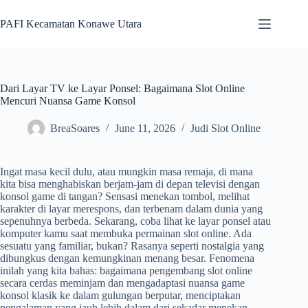
Skip
to
PAFI Kecamatan Konawe Utara
content
Dari Layar TV ke Layar Ponsel: Bagaimana Slot Online
Mencuri Nuansa Game Konsol
BreaSoares
June 11, 2026
Judi Slot Online
Ingat masa kecil dulu, atau mungkin masa remaja, di mana
kita bisa menghabiskan berjam-jam di depan televisi dengan
konsol game di tangan? Sensasi menekan tombol, melihat
karakter di layar merespons, dan terbenam dalam dunia yang
sepenuhnya berbeda. Sekarang, coba lihat ke layar ponsel atau
komputer kamu saat membuka permainan slot online. Ada
sesuatu yang familiar, bukan? Rasanya seperti nostalgia yang
dibungkus dengan kemungkinan menang besar. Fenomena
inilah yang kita bahas: bagaimana pengembang slot online
secara cerdas meminjam dan mengadaptasi nuansa game
konsol klasik ke dalam gulungan berputar, menciptakan
pengalaman yang jauh lebih dalam dari sekadar menekan