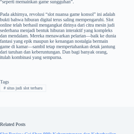
“seperti memainkan game sungguhan”.
Pada akhirnya, revolusi “slot nuansa game konsol” ini adalah
bukti bahwa hiburan digital terus saling mempengaruhi. Slot
online telah berhasil mengangkat dirinya dari citra mesin judi
sederhana menjadi bentuk hiburan interaktif yang kompleks
dan mendalam. Mereka menawarkan pelarian—baik ke dunia
fantasi yang epik maupun ke kenangan nostalgia bermain
game di kamar—sambil tetap mempertahankan detak jantung
dari taruhan dan keberuntungan. Dan bagi banyak orang,
itulah kombinasi yang sempurna.
Tags
#
situs judi slot terbaru
Related Posts