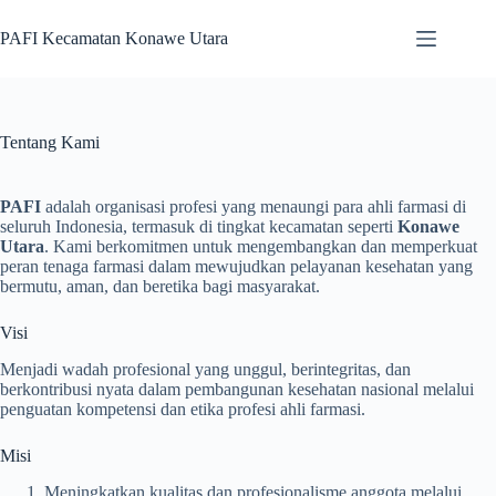
Skip
to
PAFI Kecamatan Konawe Utara
content
Tentang Kami
PAFI
adalah organisasi profesi yang menaungi para ahli farmasi di
seluruh Indonesia, termasuk di tingkat kecamatan seperti
Konawe
Utara
. Kami berkomitmen untuk mengembangkan dan memperkuat
peran tenaga farmasi dalam mewujudkan pelayanan kesehatan yang
bermutu, aman, dan beretika bagi masyarakat.
Visi
Menjadi wadah profesional yang unggul, berintegritas, dan
berkontribusi nyata dalam pembangunan kesehatan nasional melalui
penguatan kompetensi dan etika profesi ahli farmasi.
Misi
Meningkatkan kualitas dan profesionalisme anggota melalui