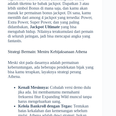
adalah tiketmu ke babak jackpot. Dapatkan 3 atau
lebih simbol Bonus di mana saja, dan kamu akan
masuk ke permainan bonus jackpot. Di sana, kamu
memilih dari among 4 jackpot yang tersedia: Power,
Extra Power, Super Power, dan yang paling
didambakan,
Jackpot Ultimate
yang bisa
mengubah hidup. Nilainya terakumulasi dari pemain
di seluruh jaringan, jadi bisa mencapai angka yang
fantastis.
Strategi Bermain: Meniru Kebijaksanaan Athena
Meski slot pada dasarnya adalah permainan
keberuntungan, ada beberapa pendekatan bijak yang
bisa kamu terapkan, layaknya strategi perang
Athena.
Kenali Mesinnya:
Cobalah versi demo dulu
jika ada. Ini membantumu memahami
frekuensi fitur Expanding Wild muncul tanpa
harus mengeluarkan uang.
Kelola Bankroll dengan Tegas:
Tentukan
batas kekalahan dan kemenangan sebelum
mulai. Athena adalah dewi strategi, bukan