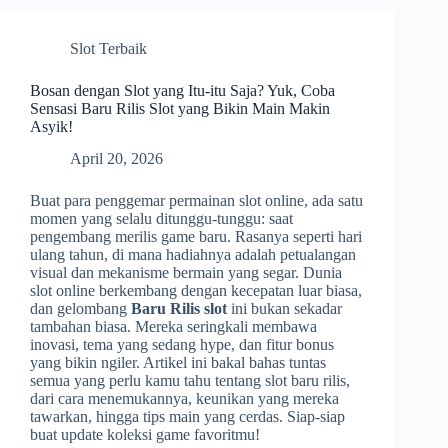
Slot Terbaik
Bosan dengan Slot yang Itu-itu Saja? Yuk, Coba
Sensasi Baru Rilis Slot yang Bikin Main Makin
Asyik!
April 20, 2026
Buat para penggemar permainan slot online, ada satu
momen yang selalu ditunggu-tunggu: saat
pengembang merilis game baru. Rasanya seperti hari
ulang tahun, di mana hadiahnya adalah petualangan
visual dan mekanisme bermain yang segar. Dunia
slot online berkembang dengan kecepatan luar biasa,
dan gelombang
Baru Rilis slot
ini bukan sekadar
tambahan biasa. Mereka seringkali membawa
inovasi, tema yang sedang hype, dan fitur bonus
yang bikin ngiler. Artikel ini bakal bahas tuntas
semua yang perlu kamu tahu tentang slot baru rilis,
dari cara menemukannya, keunikan yang mereka
tawarkan, hingga tips main yang cerdas. Siap-siap
buat update koleksi game favoritmu!