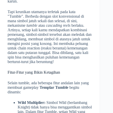
karun.
Tapi keunikan utamanya terletak pada kata
"Tumble". Berbeda dengan slot konvensional di
mana simbol jatuh sekali dan selesai, di sini,
mekanisme
tumble
atau
cascading reels
berlaku.
Artinya, setiap kali kamu mendapatkan kombinasi
pemenang, simbol-simbol tersebut akan meledak dan
menghilang, membuat simbol di atasnya jatuh untuk
mengisi posisi yang kosong. Ini membuka peluang
untuk chain reaction (reaksi berantai) kemenangan
dalam satu putaran tunggal. Bisa dibilang, satu kali
spin bisa menghasilkan puluhan kemenangan
berturut-turut jika beruntung!
Fitur-Fitur yang Bikin Ketagihan
Selain tumble, ada beberapa fitur andalan lain yang
membuat gameplay
Templar Tumble
begitu
dinamis:
Wild Multiplier:
Simbol Wild (berlambang
Knight) tidak hanya bisa menggantikan simbol
lain. Dalam fitur Tumble, setiap Wild yang