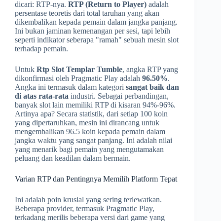
dicari: RTP-nya.
RTP (Return to Player)
adalah
persentase teoretis dari total taruhan yang akan
dikembalikan kepada pemain dalam jangka panjang.
Ini bukan jaminan kemenangan per sesi, tapi lebih
seperti indikator seberapa "ramah" sebuah mesin slot
terhadap pemain.
Untuk
Rtp Slot Templar Tumble
, angka RTP yang
dikonfirmasi oleh Pragmatic Play adalah
96.50%
.
Angka ini termasuk dalam kategori
sangat baik dan
di atas rata-rata
industri. Sebagai perbandingan,
banyak slot lain memiliki RTP di kisaran 94%-96%.
Artinya apa? Secara statistik, dari setiap 100 koin
yang dipertaruhkan, mesin ini dirancang untuk
mengembalikan 96.5 koin kepada pemain dalam
jangka waktu yang sangat panjang. Ini adalah nilai
yang menarik bagi pemain yang mengutamakan
peluang dan keadilan dalam bermain.
Varian RTP dan Pentingnya Memilih Platform Tepat
Ini adalah poin krusial yang sering terlewatkan.
Beberapa provider, termasuk Pragmatic Play,
terkadang merilis beberapa versi dari game yang