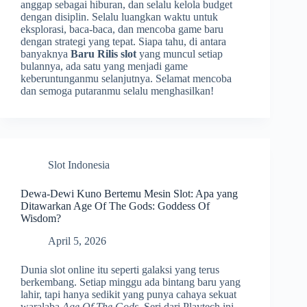
anggap sebagai hiburan, dan selalu kelola budget
dengan disiplin. Selalu luangkan waktu untuk
eksplorasi, baca-baca, dan mencoba game baru
dengan strategi yang tepat. Siapa tahu, di antara
banyaknya
Baru Rilis slot
yang muncul setiap
bulannya, ada satu yang menjadi game
keberuntunganmu selanjutnya. Selamat mencoba
dan semoga putaranmu selalu menghasilkan!
Slot Indonesia
Dewa-Dewi Kuno Bertemu Mesin Slot: Apa yang
Ditawarkan Age Of The Gods: Goddess Of
Wisdom?
April 5, 2026
Dunia slot online itu seperti galaksi yang terus
berkembang. Setiap minggu ada bintang baru yang
lahir, tapi hanya sedikit yang punya cahaya sekuat
waralaba
Age Of The Gods
. Seri dari Playtech ini