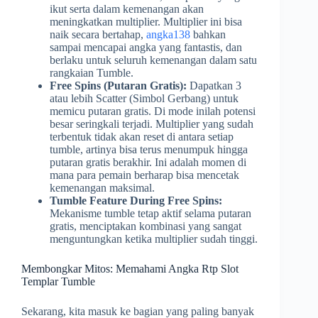
ikut serta dalam kemenangan akan
meningkatkan multiplier. Multiplier ini bisa
naik secara bertahap,
angka138
bahkan
sampai mencapai angka yang fantastis, dan
berlaku untuk seluruh kemenangan dalam satu
rangkaian Tumble.
Free Spins (Putaran Gratis):
Dapatkan 3
atau lebih Scatter (Simbol Gerbang) untuk
memicu putaran gratis. Di mode inilah potensi
besar seringkali terjadi. Multiplier yang sudah
terbentuk tidak akan reset di antara setiap
tumble, artinya bisa terus menumpuk hingga
putaran gratis berakhir. Ini adalah momen di
mana para pemain berharap bisa mencetak
kemenangan maksimal.
Tumble Feature During Free Spins:
Mekanisme tumble tetap aktif selama putaran
gratis, menciptakan kombinasi yang sangat
menguntungkan ketika multiplier sudah tinggi.
Membongkar Mitos: Memahami Angka Rtp Slot
Templar Tumble
Sekarang, kita masuk ke bagian yang paling banyak