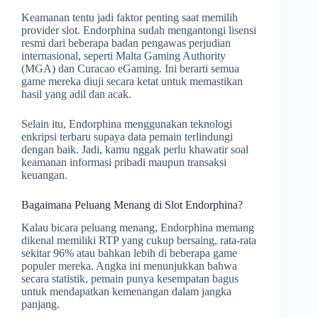
Keamanan tentu jadi faktor penting saat memilih
provider slot. Endorphina sudah mengantongi lisensi
resmi dari beberapa badan pengawas perjudian
internasional, seperti Malta Gaming Authority
(MGA) dan Curacao eGaming. Ini berarti semua
game mereka diuji secara ketat untuk memastikan
hasil yang adil dan acak.
Selain itu, Endorphina menggunakan teknologi
enkripsi terbaru supaya data pemain terlindungi
dengan baik. Jadi, kamu nggak perlu khawatir soal
keamanan informasi pribadi maupun transaksi
keuangan.
Bagaimana Peluang Menang di Slot Endorphina?
Kalau bicara peluang menang, Endorphina memang
dikenal memiliki RTP yang cukup bersaing, rata-rata
sekitar 96% atau bahkan lebih di beberapa game
populer mereka. Angka ini menunjukkan bahwa
secara statistik, pemain punya kesempatan bagus
untuk mendapatkan kemenangan dalam jangka
panjang.