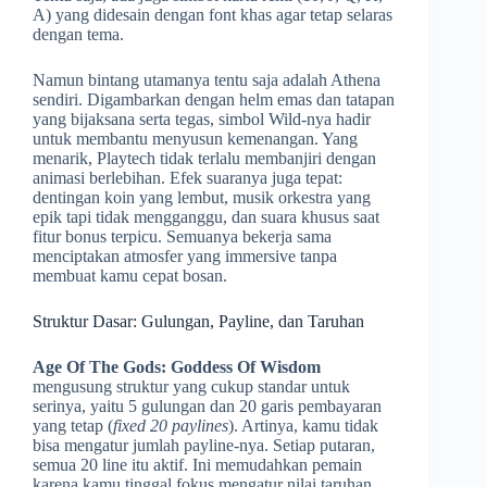
A) yang didesain dengan font khas agar tetap selaras
dengan tema.
Namun bintang utamanya tentu saja adalah Athena
sendiri. Digambarkan dengan helm emas dan tatapan
yang bijaksana serta tegas, simbol Wild-nya hadir
untuk membantu menyusun kemenangan. Yang
menarik, Playtech tidak terlalu membanjiri dengan
animasi berlebihan. Efek suaranya juga tepat:
dentingan koin yang lembut, musik orkestra yang
epik tapi tidak mengganggu, dan suara khusus saat
fitur bonus terpicu. Semuanya bekerja sama
menciptakan atmosfer yang immersive tanpa
membuat kamu cepat bosan.
Struktur Dasar: Gulungan, Payline, dan Taruhan
Age Of The Gods: Goddess Of Wisdom
mengusung struktur yang cukup standar untuk
serinya, yaitu 5 gulungan dan 20 garis pembayaran
yang tetap (
fixed 20 paylines
). Artinya, kamu tidak
bisa mengatur jumlah payline-nya. Setiap putaran,
semua 20 line itu aktif. Ini memudahkan pemain
karena kamu tinggal fokus mengatur nilai taruhan