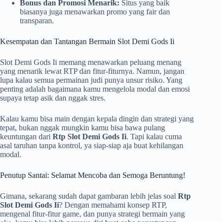
Bonus dan Promosi Menarik:
Situs yang baik
biasanya juga menawarkan promo yang fair dan
transparan.
Kesempatan dan Tantangan Bermain Slot Demi Gods Ii
Slot Demi Gods Ii memang menawarkan peluang menang
yang menarik lewat RTP dan fitur-fiturnya. Namun, jangan
lupa kalau semua permainan judi punya unsur risiko. Yang
penting adalah bagaimana kamu mengelola modal dan emosi
supaya tetap asik dan nggak stres.
Kalau kamu bisa main dengan kepala dingin dan strategi yang
tepat, bukan nggak mungkin kamu bisa bawa pulang
keuntungan dari
Rtp Slot Demi Gods Ii
. Tapi kalau cuma
asal taruhan tanpa kontrol, ya siap-siap aja buat kehilangan
modal.
Penutup Santai: Selamat Mencoba dan Semoga Beruntung!
Gimana, sekarang sudah dapat gambaran lebih jelas soal
Rtp
Slot Demi Gods Ii
? Dengan memahami konsep RTP,
mengenal fitur-fitur game, dan punya strategi bermain yang