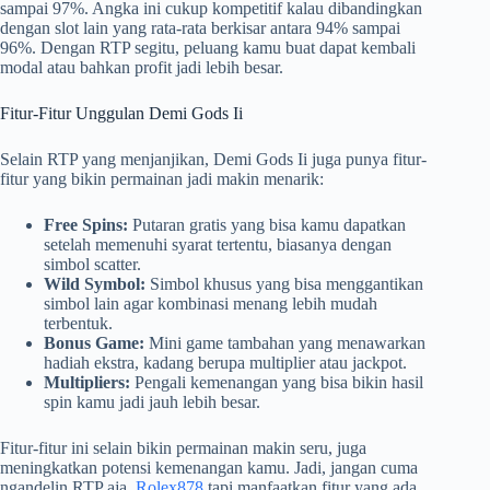
sampai 97%. Angka ini cukup kompetitif kalau dibandingkan
dengan slot lain yang rata-rata berkisar antara 94% sampai
96%. Dengan RTP segitu, peluang kamu buat dapat kembali
modal atau bahkan profit jadi lebih besar.
Fitur-Fitur Unggulan Demi Gods Ii
Selain RTP yang menjanjikan, Demi Gods Ii juga punya fitur-
fitur yang bikin permainan jadi makin menarik:
Free Spins:
Putaran gratis yang bisa kamu dapatkan
setelah memenuhi syarat tertentu, biasanya dengan
simbol scatter.
Wild Symbol:
Simbol khusus yang bisa menggantikan
simbol lain agar kombinasi menang lebih mudah
terbentuk.
Bonus Game:
Mini game tambahan yang menawarkan
hadiah ekstra, kadang berupa multiplier atau jackpot.
Multipliers:
Pengali kemenangan yang bisa bikin hasil
spin kamu jadi jauh lebih besar.
Fitur-fitur ini selain bikin permainan makin seru, juga
meningkatkan potensi kemenangan kamu. Jadi, jangan cuma
ngandelin RTP aja,
Rolex878
tapi manfaatkan fitur yang ada