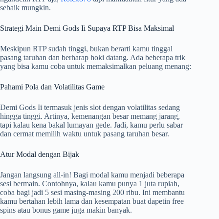
sebaik mungkin.
Strategi Main Demi Gods Ii Supaya RTP Bisa Maksimal
Meskipun RTP sudah tinggi, bukan berarti kamu tinggal
pasang taruhan dan berharap hoki datang. Ada beberapa trik
yang bisa kamu coba untuk memaksimalkan peluang menang:
Pahami Pola dan Volatilitas Game
Demi Gods Ii termasuk jenis slot dengan volatilitas sedang
hingga tinggi. Artinya, kemenangan besar memang jarang,
tapi kalau kena bakal lumayan gede. Jadi, kamu perlu sabar
dan cermat memilih waktu untuk pasang taruhan besar.
Atur Modal dengan Bijak
Jangan langsung all-in! Bagi modal kamu menjadi beberapa
sesi bermain. Contohnya, kalau kamu punya 1 juta rupiah,
coba bagi jadi 5 sesi masing-masing 200 ribu. Ini membantu
kamu bertahan lebih lama dan kesempatan buat dapetin free
spins atau bonus game juga makin banyak.