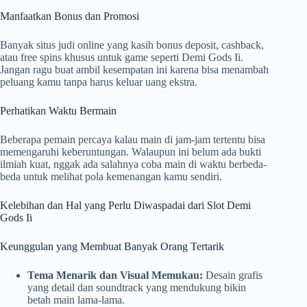
Manfaatkan Bonus dan Promosi
Banyak situs judi online yang kasih bonus deposit, cashback,
atau free spins khusus untuk game seperti Demi Gods Ii.
Jangan ragu buat ambil kesempatan ini karena bisa menambah
peluang kamu tanpa harus keluar uang ekstra.
Perhatikan Waktu Bermain
Beberapa pemain percaya kalau main di jam-jam tertentu bisa
memengaruhi keberuntungan. Walaupun ini belum ada bukti
ilmiah kuat, nggak ada salahnya coba main di waktu berbeda-
beda untuk melihat pola kemenangan kamu sendiri.
Kelebihan dan Hal yang Perlu Diwaspadai dari Slot Demi
Gods Ii
Keunggulan yang Membuat Banyak Orang Tertarik
Tema Menarik dan Visual Memukau:
Desain grafis
yang detail dan soundtrack yang mendukung bikin
betah main lama-lama.