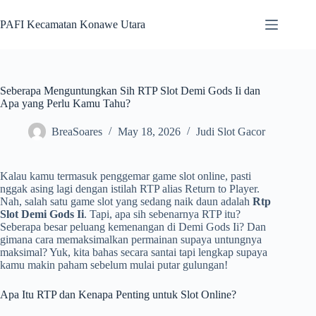
Skip
to
PAFI Kecamatan Konawe Utara
content
Seberapa Menguntungkan Sih RTP Slot Demi Gods Ii dan
Apa yang Perlu Kamu Tahu?
BreaSoares
May 18, 2026
Judi Slot Gacor
Kalau kamu termasuk penggemar game slot online, pasti
nggak asing lagi dengan istilah RTP alias Return to Player.
Nah, salah satu game slot yang sedang naik daun adalah
Rtp
Slot Demi Gods Ii
. Tapi, apa sih sebenarnya RTP itu?
Seberapa besar peluang kemenangan di Demi Gods Ii? Dan
gimana cara memaksimalkan permainan supaya untungnya
maksimal? Yuk, kita bahas secara santai tapi lengkap supaya
kamu makin paham sebelum mulai putar gulungan!
Apa Itu RTP dan Kenapa Penting untuk Slot Online?