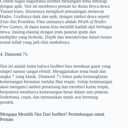
Contoh bagus bagaimana Isoftbet menangani tema mitologi
dengan apik. Slot ini membawa pemain ke dunia dewa-dewa
Yunani kuno, khususnya mengikuti petualangan melawan
Hades. Grafisnya dark dan epik, dengan simbol dewa seperti
Zeus dan Poseidon. Fitur utamanya adalah
Wrath of Hades
Free Games
, di mana kamu bisa memilih hadiah dari berbagai
dewa, masing-masing dengan jenis putaran gratis dan
multiplier yang berbeda. Depth dan interaktivitas dalam bonus
round inilah yang jadi nilai tambahnya.
4. Diamond 7's
Slot ini adalah bukti bahwa Isoftbet bisa membuat game yang
simpel namun sangat efektif. Menggunakan tema buah dan
angka 7 yang klasik, Diamond 7's fokus pada kemungkinan
kemenangan beruntun melalui fitur respin. Setiap kemenangan
akan mengunci simbol pemenang dan memberi kamu respin,
berpotensi membawa kemenangan besar dalam satu putaran.
Sederhana, cepat, dan memuaskan untuk sesi bermang
pendek.
Mengapa Memilih Slot Dari Isoftbet? Pertimbangan untuk
Pemain