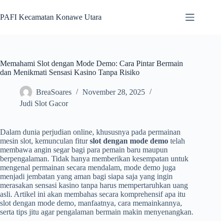
Skip
to
PAFI Kecamatan Konawe Utara
content
Memahami Slot dengan Mode Demo: Cara Pintar Bermain
dan Menikmati Sensasi Kasino Tanpa Risiko
BreaSoares
November 28, 2025
Judi Slot Gacor
Dalam dunia perjudian online, khususnya pada permainan
mesin slot, kemunculan fitur
slot dengan mode demo
telah
membawa angin segar bagi para pemain baru maupun
berpengalaman. Tidak hanya memberikan kesempatan untuk
mengenal permainan secara mendalam, mode demo juga
menjadi jembatan yang aman bagi siapa saja yang ingin
merasakan sensasi kasino tanpa harus mempertaruhkan uang
asli. Artikel ini akan membahas secara komprehensif apa itu
slot dengan mode demo, manfaatnya, cara memainkannya,
serta tips jitu agar pengalaman bermain makin menyenangkan.