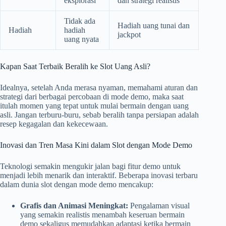
eksplorasi
dan strategi realistis
Tidak ada
Hadiah uang tunai dan
Hadiah
hadiah
jackpot
uang nyata
Kapan Saat Terbaik Beralih ke Slot Uang Asli?
Idealnya, setelah Anda merasa nyaman, memahami aturan dan
strategi dari berbagai percobaan di mode demo, maka saat
itulah momen yang tepat untuk mulai bermain dengan uang
asli. Jangan terburu-buru, sebab beralih tanpa persiapan adalah
resep kegagalan dan kekecewaan.
Inovasi dan Tren Masa Kini dalam Slot dengan Mode Demo
Teknologi semakin mengukir jalan bagi fitur demo untuk
menjadi lebih menarik dan interaktif. Beberapa inovasi terbaru
dalam dunia slot dengan mode demo mencakup:
Grafis dan Animasi Meningkat:
Pengalaman visual
yang semakin realistis menambah keseruan bermain
demo sekaligus memudahkan adaptasi ketika bermain