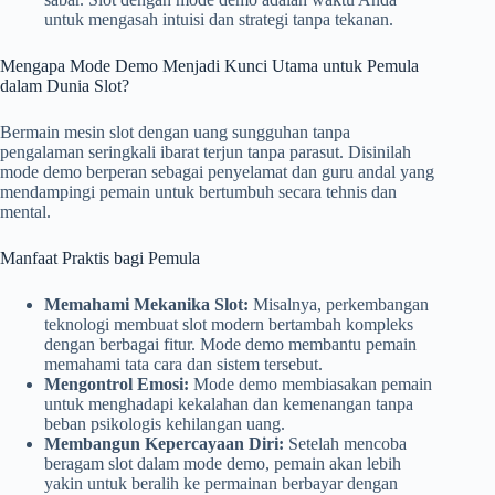
untuk mengasah intuisi dan strategi tanpa tekanan.
Mengapa Mode Demo Menjadi Kunci Utama untuk Pemula
dalam Dunia Slot?
Bermain mesin slot dengan uang sungguhan tanpa
pengalaman seringkali ibarat terjun tanpa parasut. Disinilah
mode demo berperan sebagai penyelamat dan guru andal yang
mendampingi pemain untuk bertumbuh secara tehnis dan
mental.
Manfaat Praktis bagi Pemula
Memahami Mekanika Slot:
Misalnya, perkembangan
teknologi membuat slot modern bertambah kompleks
dengan berbagai fitur. Mode demo membantu pemain
memahami tata cara dan sistem tersebut.
Mengontrol Emosi:
Mode demo membiasakan pemain
untuk menghadapi kekalahan dan kemenangan tanpa
beban psikologis kehilangan uang.
Membangun Kepercayaan Diri:
Setelah mencoba
beragam slot dalam mode demo, pemain akan lebih
yakin untuk beralih ke permainan berbayar dengan