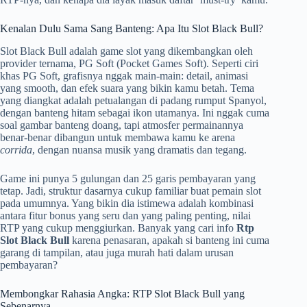
Kenalan Dulu Sama Sang Banteng: Apa Itu Slot Black Bull?
Slot Black Bull adalah game slot yang dikembangkan oleh
provider ternama, PG Soft (Pocket Games Soft). Seperti ciri
khas PG Soft, grafisnya nggak main-main: detail, animasi
yang smooth, dan efek suara yang bikin kamu betah. Tema
yang diangkat adalah petualangan di padang rumput Spanyol,
dengan banteng hitam sebagai ikon utamanya. Ini nggak cuma
soal gambar banteng doang, tapi atmosfer permainannya
benar-benar dibangun untuk membawa kamu ke arena
corrida
, dengan nuansa musik yang dramatis dan tegang.
Game ini punya 5 gulungan dan 25 garis pembayaran yang
tetap. Jadi, struktur dasarnya cukup familiar buat pemain slot
pada umumnya. Yang bikin dia istimewa adalah kombinasi
antara fitur bonus yang seru dan yang paling penting, nilai
RTP yang cukup menggiurkan. Banyak yang cari info
Rtp
Slot Black Bull
karena penasaran, apakah si banteng ini cuma
garang di tampilan, atau juga murah hati dalam urusan
pembayaran?
Membongkar Rahasia Angka: RTP Slot Black Bull yang
Sebenarnya