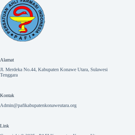
Alamat
Jl. Merdeka No.44, Kabupaten Konawe Utara, Sulawesi
Tenggara
Kontak
Admin@pafikabupatenkonaweutara.org
Link