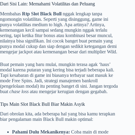
Dari Sisi Lain: Memahami Volatilitas dan Peluang
Membahas
Rtp Slot Black Bull
nggak lengkap tanpa
ngomongin volatilitas. Seperti yang disinggung, game ini
punya volatilitas medium to high. Apa artinya? Artinya,
kemenangan kecil sampai sedang mungkin nggak terlalu
sering, tapi ketika fitur bonus atau kombinasi besar muncul,
nilainya bisa signifikan. Ini cocok banget buat pemain yang
punya modal cukup dan siap dengan sedikit ketegangan demi
mengejar jackpot atau kemenangan besar dari multiplier Wild.
Buat pemain yang baru mulai, mungkin terasa agak ‘haus’
modal karena putaran yang kering bisa terjadi beberapa kali.
Tapi kesabaran di game ini biasanya terbayar saat masuk ke
mode Free Spins. Jadi, strategi manajemen bankroll
(pengelolaan modal) itu penting banget di sini. Jangan tergoda
buat
chase loss
atau mengejar kerugian dengan gegabah.
Tips Main Slot Black Bull Biar Makin Asyik
Dari obrolan kita, ada beberapa hal yang bisa kamu terapkan
biar pengalaman main Black Bull makin optimal:
Pahami Dulu Mekanikenya:
Coba main di mode