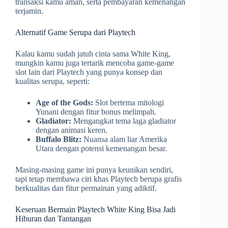
transaksi kamu aman, serta pembayaran kemenangan
terjamin.
Alternatif Game Serupa dari Playtech
Kalau kamu sudah jatuh cinta sama White King,
mungkin kamu juga tertarik mencoba game-game
slot lain dari Playtech yang punya konsep dan
kualitas serupa, seperti:
Age of the Gods:
Slot bertema mitologi
Yunani dengan fitur bonus melimpah.
Gladiator:
Mengangkat tema laga gladiator
dengan animasi keren.
Buffalo Blitz:
Nuansa alam liar Amerika
Utara dengan potensi kemenangan besar.
Masing-masing game ini punya keunikan sendiri,
tapi tetap membawa ciri khas Playtech berupa grafis
berkualitas dan fitur permainan yang adiktif.
Keseruan Bermain Playtech White King Bisa Jadi
Hiburan dan Tantangan