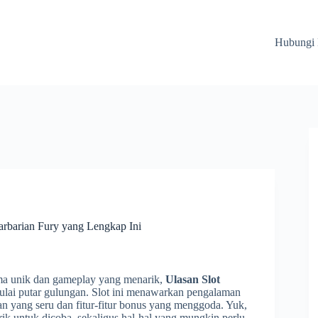
Hubungi
arbarian Fury yang Lengkap Ini
ema unik dan gameplay yang menarik,
Ulasan Slot
ulai putar gulungan. Slot ini menawarkan pengalaman
an yang seru dan fitur-fitur bonus yang menggoda. Yuk,
ik untuk dicoba, sekaligus hal-hal yang mungkin perlu