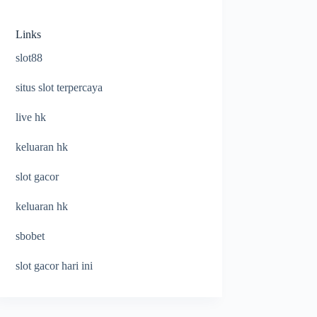
Links
slot88
situs slot terpercaya
live hk
keluaran hk
slot gacor
keluaran hk
sbobet
slot gacor hari ini