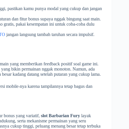
inggi, pastikan kamu punya modal yang cukup dan jangan
turan dan fitur bonus supaya nggak bingung saat main.
 gratis, pakai kesempatan ini untuk coba-coba dulu
TO
jangan langsung tambah taruhan secara impulsif.
main yang memberikan feedback positif soal game ini.
de yang bikin permainan nggak monoton. Namun, ada
 besar kadang datang setelah putaran yang cukup lama.
si mobile-nya karena tampilannya tetap bagus dan
r bonus yang variatif,
slot Barbarian Fury
layak
mendukung, serta mekanisme permainan yang seru
nya cukup tinggi, peluang menang besar tetap terbuka