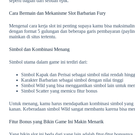
seperti bagian dari sebuah epik.
Cara Bermain dan Mekanisme Slot Barbarian Fury
Mengenal cara kerja slot ini penting supaya kamu bisa maksimali
dengan format 5 gulungan dan beberapa garis pembayaran (payline
mainkan di situs tertentu.
Simbol dan Kombinasi Menang
Simbol utama dalam game ini terdiri dari:
Simbol Kapak dan Perisai sebagai simbol nilai rendah hing
Karakter Barbarian sebagai simbol dengan nilai tinggi
Simbol Wild yang bisa menggantikan simbol lain untuk m
Simbol Scatter yang memicu fitur bonus
Untuk menang, kamu harus mendapatkan kombinasi simbol yang sam
kanan. Keberadaan simbol Wild sangat membantu karena bisa me
Fitur Bonus yang Bikin Game Ini Makin Menarik
Yang bikin slot ini beda dari yang lain adalah fitur-fitur bonusnya, 