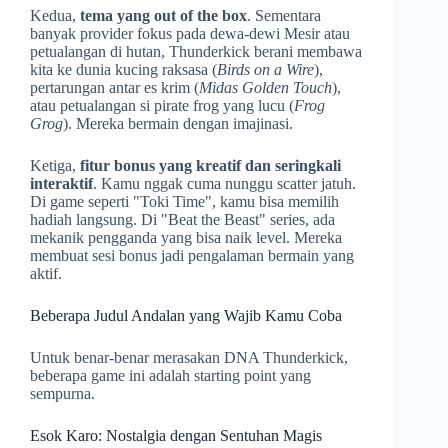
Kedua,
tema yang out of the box
. Sementara
banyak provider fokus pada dewa-dewi Mesir atau
petualangan di hutan, Thunderkick berani membawa
kita ke dunia kucing raksasa (
Birds on a Wire
),
pertarungan antar es krim (
Midas Golden Touch
),
atau petualangan si pirate frog yang lucu (
Frog
Grog
). Mereka bermain dengan imajinasi.
Ketiga,
fitur bonus yang kreatif dan seringkali
interaktif
. Kamu nggak cuma nunggu scatter jatuh.
Di game seperti "Toki Time", kamu bisa memilih
hadiah langsung. Di "Beat the Beast" series, ada
mekanik pengganda yang bisa naik level. Mereka
membuat sesi bonus jadi pengalaman bermain yang
aktif.
Beberapa Judul Andalan yang Wajib Kamu Coba
Untuk benar-benar merasakan DNA Thunderkick,
beberapa game ini adalah starting point yang
sempurna.
Esok Karo: Nostalgia dengan Sentuhan Magis