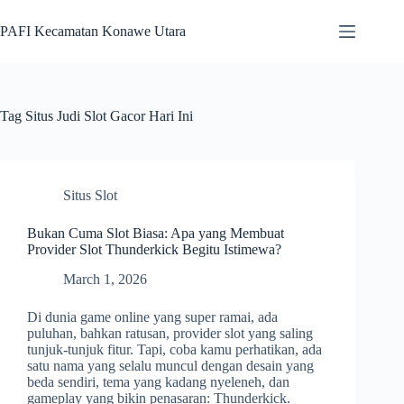
Skip
to
PAFI Kecamatan Konawe Utara
content
Tag
Situs Judi Slot Gacor Hari Ini
Situs Slot
Bukan Cuma Slot Biasa: Apa yang Membuat
Provider Slot Thunderkick Begitu Istimewa?
March 1, 2026
Di dunia game online yang super ramai, ada
puluhan, bahkan ratusan, provider slot yang saling
tunjuk-tunjuk fitur. Tapi, coba kamu perhatikan, ada
satu nama yang selalu muncul dengan desain yang
beda sendiri, tema yang kadang nyeleneh, dan
gameplay yang bikin penasaran: Thunderkick.