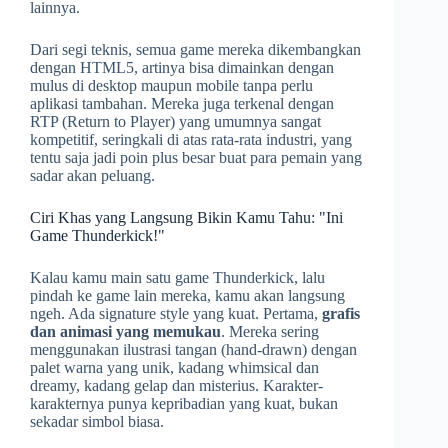
lainnya.
Dari segi teknis, semua game mereka dikembangkan
dengan HTML5, artinya bisa dimainkan dengan
mulus di desktop maupun mobile tanpa perlu
aplikasi tambahan. Mereka juga terkenal dengan
RTP (Return to Player) yang umumnya sangat
kompetitif, seringkali di atas rata-rata industri, yang
tentu saja jadi poin plus besar buat para pemain yang
sadar akan peluang.
Ciri Khas yang Langsung Bikin Kamu Tahu: "Ini
Game Thunderkick!"
Kalau kamu main satu game Thunderkick, lalu
pindah ke game lain mereka, kamu akan langsung
ngeh. Ada signature style yang kuat. Pertama,
grafis
dan animasi yang memukau
. Mereka sering
menggunakan ilustrasi tangan (hand-drawn) dengan
palet warna yang unik, kadang whimsical dan
dreamy, kadang gelap dan misterius. Karakter-
karakternya punya kepribadian yang kuat, bukan
sekadar simbol biasa.