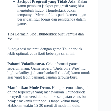
Jackpot Progresif yang Tidak Ada:
Kalau
kamu pemburu jackpot progresif yang bisa
mengubah hidup, Thunderkick bukan
tempatnya. Mereka fokus pada kemenangan
besar dari fitur bonus dan pengganda dalam
game.
Tips Bermain Slot Thunderkick buat Pemula dan
Veteran
Supaya sesi mainmu dengan game Thunderkick
lebih optimal, coba ikuti beberapa saran ini:
Pahami Volatilitasnya.
Cek informasi game
sebelum main. Game seperti "Birds on a Wire" itu
high volatility, jadi atur bankroll (modal) kamu untuk
sesi yang lebih panjang. Jangan terburu-buru.
Manfaatkan Mode Demo.
Hampir semua situs judi
online terpercaya yang menawarkan Thunderkick
menyediakan versi demo. Ini kesempatan emas buat
belajar mekanik fitur bonus tanpa keluar uang.
Habiskan waktu 15-30 menit di mode ini dulu.