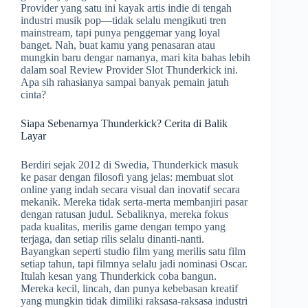
Provider yang satu ini kayak artis indie di tengah
industri musik pop—tidak selalu mengikuti tren
mainstream, tapi punya penggemar yang loyal
banget. Nah, buat kamu yang penasaran atau
mungkin baru dengar namanya, mari kita bahas lebih
dalam soal Review Provider Slot Thunderkick ini.
Apa sih rahasianya sampai banyak pemain jatuh
cinta?
Siapa Sebenarnya Thunderkick? Cerita di Balik
Layar
Berdiri sejak 2012 di Swedia, Thunderkick masuk
ke pasar dengan filosofi yang jelas: membuat slot
online yang indah secara visual dan inovatif secara
mekanik. Mereka tidak serta-merta membanjiri pasar
dengan ratusan judul. Sebaliknya, mereka fokus
pada kualitas, merilis game dengan tempo yang
terjaga, dan setiap rilis selalu dinanti-nanti.
Bayangkan seperti studio film yang merilis satu film
setiap tahun, tapi filmnya selalu jadi nominasi Oscar.
Itulah kesan yang Thunderkick coba bangun.
Mereka kecil, lincah, dan punya kebebasan kreatif
yang mungkin tidak dimiliki raksasa-raksasa industri