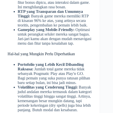
fitur bonus dipicu, atau interaksi dalam game.
Ini menghilangkan rasa bosan.
RTP yang Transparan dan Umumnya
Tinggi:
Banyak game mereka memiliki RTP
di kisaran 96% ke atas, yang artinya secara
teoritis, pengembalian ke pemain lebih baik.
Gameplay yang Mobile-Friendly:
Optimasi
untuk perangkat seluler mereka sangat bagus.
Jari-jari kamu akan dengan mudah menavigasi
menu dan fitur tanpa kesalahan tap.
Hal-hal yang Mungkin Perlu Diperhatikan
Portofolio yang Lebih Kecil Dibanding
Raksasa:
Jumlah total game mereka tidak
sebanyak Pragmatic Play atau Play'n GO.
Bagi pemain yang suka punya ratusan pilihan
baru setiap bulan, ini bisa jadi minus.
Volatilitas yang Cenderung Tinggi:
Banyak
judul andalan mereka termasuk dalam kategori
volatilitas tinggi hingga sangat tinggi. Artinya,
kemenangan besar mungkin datang, tapi
periode kekeringan (dry spells) juga bisa lebih
panjang. Butuh modal dan kesabaran.