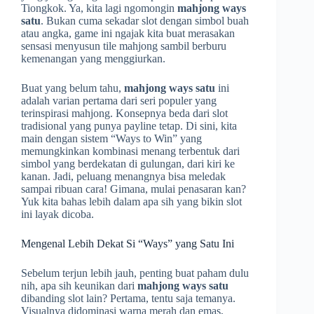
Tiongkok. Ya, kita lagi ngomongin
mahjong ways
satu
. Bukan cuma sekadar slot dengan simbol buah
atau angka, game ini ngajak kita buat merasakan
sensasi menyusun tile mahjong sambil berburu
kemenangan yang menggiurkan.
Buat yang belum tahu,
mahjong ways satu
ini
adalah varian pertama dari seri populer yang
terinspirasi mahjong. Konsepnya beda dari slot
tradisional yang punya payline tetap. Di sini, kita
main dengan sistem “Ways to Win” yang
memungkinkan kombinasi menang terbentuk dari
simbol yang berdekatan di gulungan, dari kiri ke
kanan. Jadi, peluang menangnya bisa meledak
sampai ribuan cara! Gimana, mulai penasaran kan?
Yuk kita bahas lebih dalam apa sih yang bikin slot
ini layak dicoba.
Mengenal Lebih Dekat Si “Ways” yang Satu Ini
Sebelum terjun lebih jauh, penting buat paham dulu
nih, apa sih keunikan dari
mahjong ways satu
dibanding slot lain? Pertama, tentu saja temanya.
Visualnya didominasi warna merah dan emas,