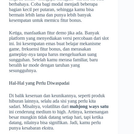
berbahaya. Coba bagi modal menjadi beberapa
bagian kecil per putaran, sehingga kamu bisa
bermain lebih lama dan punya lebih banyak
kesempatan untuk memicu fitur bonus.
Ketiga, manfaatkan fitur demo jika ada. Banyak
platform yang menyediakan versi percobaan dari slot
ini. Ini kesempatan emas buat belajar mekanisme
game, frekuensi fitur bonus, dan merasakan
gameplay-nya tanpa harus mengeluarkan uang
sungguhan. Setelah kamu merasa familiar, baru
beralih ke mode dengan taruhan yang
sesungguhnya.
Hal-Hal yang Perlu Diwaspadai
Di balik keseruan dan keunikannya, seperti produk
hiburan lainnya, selalu ada sisi yang perlu kita
sadari. Misalnya, volatilitas dari
mahjong ways satu
ini cenderung medium to high. Artinya, kemenangan
besar mungkin tidak datang setiap hari, tapi ketika
datang, nilainya bisa signifikan. Jadi, kamu perlu
punya kesabaran ekstra.