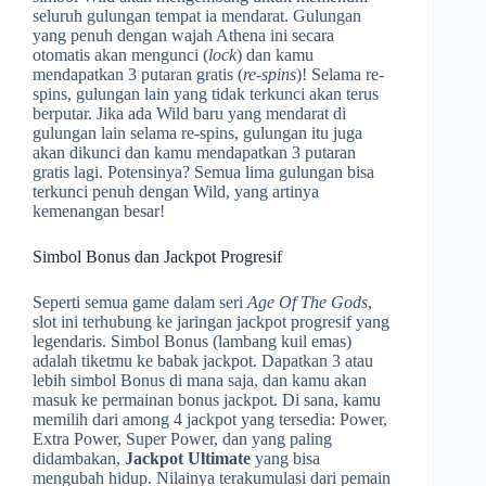
seluruh gulungan tempat ia mendarat. Gulungan
yang penuh dengan wajah Athena ini secara
otomatis akan mengunci (
lock
) dan kamu
mendapatkan 3 putaran gratis (
re-spins
)! Selama re-
spins, gulungan lain yang tidak terkunci akan terus
berputar. Jika ada Wild baru yang mendarat di
gulungan lain selama re-spins, gulungan itu juga
akan dikunci dan kamu mendapatkan 3 putaran
gratis lagi. Potensinya? Semua lima gulungan bisa
terkunci penuh dengan Wild, yang artinya
kemenangan besar!
Simbol Bonus dan Jackpot Progresif
Seperti semua game dalam seri
Age Of The Gods
,
slot ini terhubung ke jaringan jackpot progresif yang
legendaris. Simbol Bonus (lambang kuil emas)
adalah tiketmu ke babak jackpot. Dapatkan 3 atau
lebih simbol Bonus di mana saja, dan kamu akan
masuk ke permainan bonus jackpot. Di sana, kamu
memilih dari among 4 jackpot yang tersedia: Power,
Extra Power, Super Power, dan yang paling
didambakan,
Jackpot Ultimate
yang bisa
mengubah hidup. Nilainya terakumulasi dari pemain