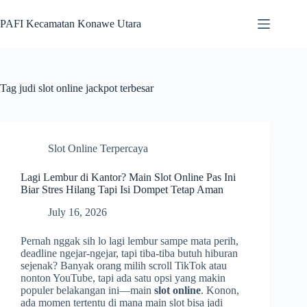
Skip
to
PAFI Kecamatan Konawe Utara
content
Tag
judi slot online jackpot terbesar
Slot Online Terpercaya
Lagi Lembur di Kantor? Main Slot Online Pas Ini
Biar Stres Hilang Tapi Isi Dompet Tetap Aman
July 16, 2026
Pernah nggak sih lo lagi lembur sampe mata perih,
deadline ngejar-ngejar, tapi tiba-tiba butuh hiburan
sejenak? Banyak orang milih scroll TikTok atau
nonton YouTube, tapi ada satu opsi yang makin
populer belakangan ini—main
slot online
. Konon,
ada momen tertentu di mana main slot bisa jadi