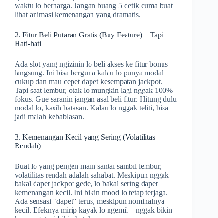
waktu lo berharga. Jangan buang 5 detik cuma buat
lihat animasi kemenangan yang dramatis.
2. Fitur Beli Putaran Gratis (Buy Feature) – Tapi
Hati-hati
Ada slot yang ngizinin lo beli akses ke fitur bonus
langsung. Ini bisa berguna kalau lo punya modal
cukup dan mau cepet dapet kesempatan jackpot.
Tapi saat lembur, otak lo mungkin lagi nggak 100%
fokus. Gue saranin jangan asal beli fitur. Hitung dulu
modal lo, kasih batasan. Kalau lo nggak teliti, bisa
jadi malah kebablasan.
3. Kemenangan Kecil yang Sering (Volatilitas
Rendah)
Buat lo yang pengen main santai sambil lembur,
volatilitas rendah adalah sahabat. Meskipun nggak
bakal dapet jackpot gede, lo bakal sering dapet
kemenangan kecil. Ini bikin mood lo tetap terjaga.
Ada sensasi “dapet” terus, meskipun nominalnya
kecil. Efeknya mirip kayak lo ngemil—nggak bikin