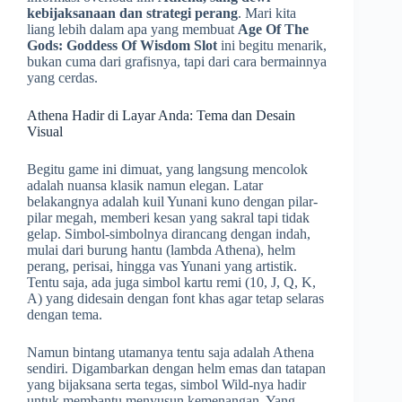
kebijaksanaan dan strategi perang
. Mari kita
liang lebih dalam apa yang membuat
Age Of The
Gods: Goddess Of Wisdom Slot
ini begitu menarik,
bukan cuma dari grafisnya, tapi dari cara bermainnya
yang cerdas.
Athena Hadir di Layar Anda: Tema dan Desain
Visual
Begitu game ini dimuat, yang langsung mencolok
adalah nuansa klasik namun elegan. Latar
belakangnya adalah kuil Yunani kuno dengan pilar-
pilar megah, memberi kesan yang sakral tapi tidak
gelap. Simbol-simbolnya dirancang dengan indah,
mulai dari burung hantu (lambda Athena), helm
perang, perisai, hingga vas Yunani yang artistik.
Tentu saja, ada juga simbol kartu remi (10, J, Q, K,
A) yang didesain dengan font khas agar tetap selaras
dengan tema.
Namun bintang utamanya tentu saja adalah Athena
sendiri. Digambarkan dengan helm emas dan tatapan
yang bijaksana serta tegas, simbol Wild-nya hadir
untuk membantu menyusun kemenangan. Yang