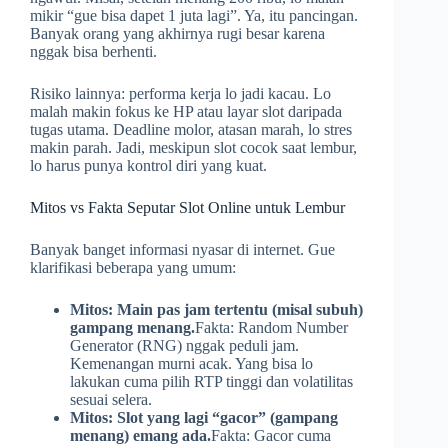
mikir “gue bisa dapet 1 juta lagi”. Ya, itu pancingan.
Banyak orang yang akhirnya rugi besar karena
nggak bisa berhenti.
Risiko lainnya: performa kerja lo jadi kacau. Lo
malah makin fokus ke HP atau layar slot daripada
tugas utama. Deadline molor, atasan marah, lo stres
makin parah. Jadi, meskipun slot cocok saat lembur,
lo harus punya kontrol diri yang kuat.
Mitos vs Fakta Seputar Slot Online untuk Lembur
Banyak banget informasi nyasar di internet. Gue
klarifikasi beberapa yang umum:
Mitos: Main pas jam tertentu (misal subuh)
gampang menang.
Fakta: Random Number
Generator (RNG) nggak peduli jam.
Kemenangan murni acak. Yang bisa lo
lakukan cuma pilih RTP tinggi dan volatilitas
sesuai selera.
Mitos: Slot yang lagi “gacor” (gampang
menang) emang ada.
Fakta: Gacor cuma