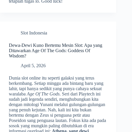
tetaplah tugas lo. Good luck!
Slot Indonesia
Dewa-Dewi Kuno Bertemu Mesin Slot: Apa yang
Ditawarkan Age Of The Gods: Goddess Of
Wisdom?
April 5, 2026
Dunia slot online itu seperti galaksi yang terus
berkembang. Setiap minggu ada bintang baru yang
lahir, tapi hanya sedikit yang punya cahaya sekuat
waralaba
Age Of The Gods
. Seri dari Playtech ini
sudah jadi legenda sendiri, menghubungkan kita
dengan mitologi Yunani melalui gulungan-gulungan
yang penuh kejutan. Nah, kali ini kita bukan
bertemu dengan Zeus si penguasa petir atau
Poseidon sang penguasa lautan. Fokus kita ada pada
sosok yang mungkin paling dibutuhkan di era
informasi overload ini:
Athena, sang dewi