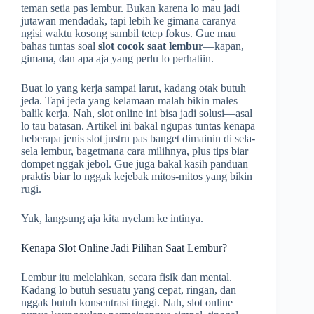
teman setia pas lembur. Bukan karena lo mau jadi
jutawan mendadak, tapi lebih ke gimana caranya
ngisi waktu kosong sambil tetep fokus. Gue mau
bahas tuntas soal
slot cocok saat lembur
—kapan,
gimana, dan apa aja yang perlu lo perhatiin.
Buat lo yang kerja sampai larut, kadang otak butuh
jeda. Tapi jeda yang kelamaan malah bikin males
balik kerja. Nah, slot online ini bisa jadi solusi—asal
lo tau batasan. Artikel ini bakal ngupas tuntas kenapa
beberapa jenis slot justru pas banget dimainin di sela-
sela lembur, bagetmana cara milihnya, plus tips biar
dompet nggak jebol. Gue juga bakal kasih panduan
praktis biar lo nggak kejebak mitos-mitos yang bikin
rugi.
Yuk, langsung aja kita nyelam ke intinya.
Kenapa Slot Online Jadi Pilihan Saat Lembur?
Lembur itu melelahkan, secara fisik dan mental.
Kadang lo butuh sesuatu yang cepat, ringan, dan
nggak butuh konsentrasi tinggi. Nah, slot online