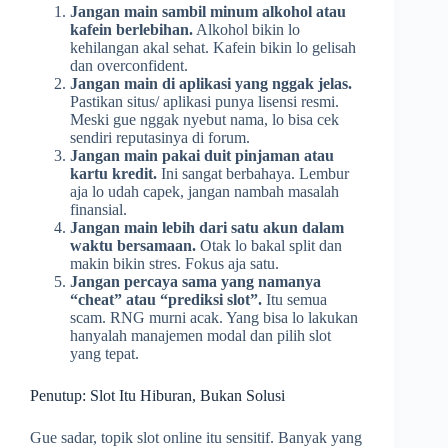
Jangan main sambil minum alkohol atau
kafein berlebihan.
Alkohol bikin lo
kehilangan akal sehat. Kafein bikin lo gelisah
dan overconfident.
Jangan main di aplikasi yang nggak jelas.
Pastikan situs/ aplikasi punya lisensi resmi.
Meski gue nggak nyebut nama, lo bisa cek
sendiri reputasinya di forum.
Jangan main pakai duit pinjaman atau
kartu kredit.
Ini sangat berbahaya. Lembur
aja lo udah capek, jangan nambah masalah
finansial.
Jangan main lebih dari satu akun dalam
waktu bersamaan.
Otak lo bakal split dan
makin bikin stres. Fokus aja satu.
Jangan percaya sama yang namanya
“cheat” atau “prediksi slot”.
Itu semua
scam. RNG murni acak. Yang bisa lo lakukan
hanyalah manajemen modal dan pilih slot
yang tepat.
Penutup: Slot Itu Hiburan, Bukan Solusi
Gue sadar, topik slot online itu sensitif. Banyak yang