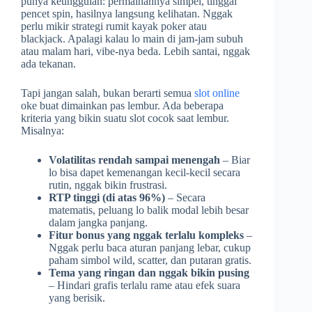
punya keunggulan: permainannya simpel, tinggal
pencet spin, hasilnya langsung kelihatan. Nggak
perlu mikir strategi rumit kayak poker atau
blackjack. Apalagi kalau lo main di jam-jam subuh
atau malam hari, vibe-nya beda. Lebih santai, nggak
ada tekanan.
Tapi jangan salah, bukan berarti semua
slot online
oke buat dimainkan pas lembur. Ada beberapa
kriteria yang bikin suatu slot cocok saat lembur.
Misalnya:
Volatilitas rendah sampai menengah
– Biar
lo bisa dapet kemenangan kecil-kecil secara
rutin, nggak bikin frustrasi.
RTP tinggi (di atas 96%)
– Secara
matematis, peluang lo balik modal lebih besar
dalam jangka panjang.
Fitur bonus yang nggak terlalu kompleks
–
Nggak perlu baca aturan panjang lebar, cukup
paham simbol wild, scatter, dan putaran gratis.
Tema yang ringan dan nggak bikin pusing
– Hindari grafis terlalu rame atau efek suara
yang berisik.