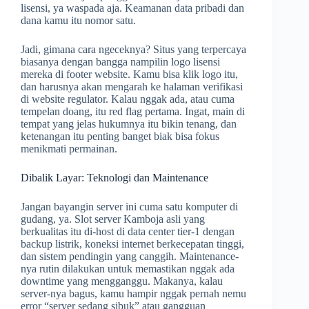
lisensi, ya waspada aja. Keamanan data pribadi dan
dana kamu itu nomor satu.
Jadi, gimana cara ngeceknya? Situs yang terpercaya
biasanya dengan bangga nampilin logo lisensi
mereka di footer website. Kamu bisa klik logo itu,
dan harusnya akan mengarah ke halaman verifikasi
di website regulator. Kalau nggak ada, atau cuma
tempelan doang, itu red flag pertama. Ingat, main di
tempat yang jelas hukumnya itu bikin tenang, dan
ketenangan itu penting banget biak bisa fokus
menikmati permainan.
Dibalik Layar: Teknologi dan Maintenance
Jangan bayangin server ini cuma satu komputer di
gudang, ya. Slot server Kamboja asli yang
berkualitas itu di-host di data center tier-1 dengan
backup listrik, koneksi internet berkecepatan tinggi,
dan sistem pendingin yang canggih. Maintenance-
nya rutin dilakukan untuk memastikan nggak ada
downtime yang mengganggu. Makanya, kalau
server-nya bagus, kamu hampir nggak pernah nemu
error “server sedang sibuk” atau gangguan