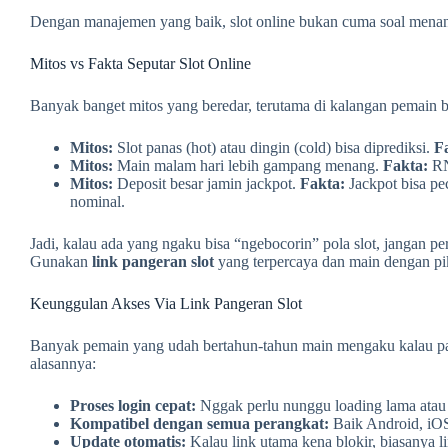
Dengan manajemen yang baik, slot online bukan cuma soal menang k
Mitos vs Fakta Seputar Slot Online
Banyak banget mitos yang beredar, terutama di kalangan pemain ba
Mitos:
Slot panas (hot) atau dingin (cold) bisa diprediksi.
F
Mitos:
Main malam hari lebih gampang menang.
Fakta:
RN
Mitos:
Deposit besar jamin jackpot.
Fakta:
Jackpot bisa pe
nominal.
Jadi, kalau ada yang ngaku bisa “ngebocorin” pola slot, jangan p
Gunakan
link pangeran slot
yang terpercaya dan main dengan pik
Keunggulan Akses Via Link Pangeran Slot
Banyak pemain yang udah bertahun-tahun main mengaku kalau pak
alasannya:
Proses login cepat:
Nggak perlu nunggu loading lama atau 
Kompatibel dengan semua perangkat:
Baik Android, iOS
Update otomatis:
Kalau link utama kena blokir, biasanya l