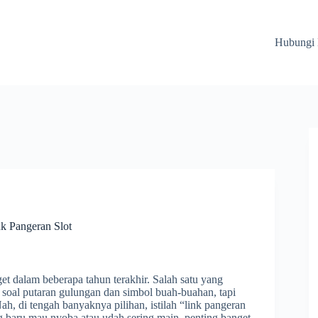
Hubungi
nk Pangeran Slot
et dalam beberapa tahun terakhir. Salah satu yang
 soal putaran gulungan dan simbol buah-buahan, tapi
h, di tengah banyaknya pilihan, istilah “link pangeran
g baru mau nyoba atau udah sering main, penting banget