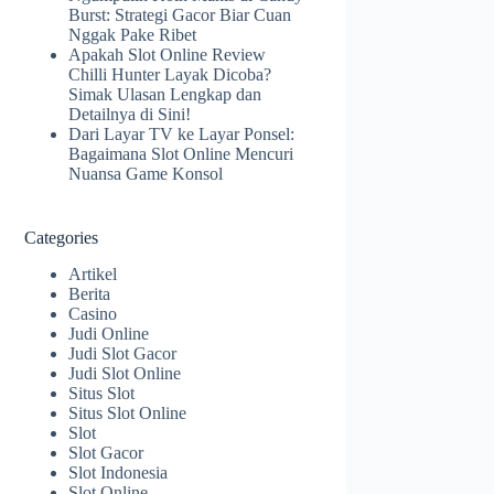
Burst: Strategi Gacor Biar Cuan
Nggak Pake Ribet
Apakah Slot Online Review
Chilli Hunter Layak Dicoba?
Simak Ulasan Lengkap dan
Detailnya di Sini!
Dari Layar TV ke Layar Ponsel:
Bagaimana Slot Online Mencuri
Nuansa Game Konsol
Categories
Artikel
Berita
Casino
Judi Online
Judi Slot Gacor
Judi Slot Online
Situs Slot
Situs Slot Online
Slot
Slot Gacor
Slot Indonesia
Slot Online