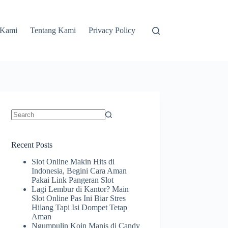
 Kami
Tentang Kami
Privacy Policy
No
results
Recent Posts
Slot Online Makin Hits di
Indonesia, Begini Cara Aman
Pakai Link Pangeran Slot
Lagi Lembur di Kantor? Main
Slot Online Pas Ini Biar Stres
Hilang Tapi Isi Dompet Tetap
Aman
Ngumpulin Koin Manis di Candy