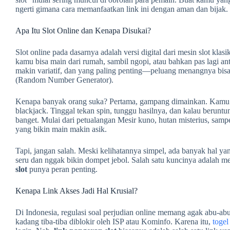
ngerti gimana cara memanfaatkan link ini dengan aman dan bijak.
Apa Itu Slot Online dan Kenapa Disukai?
Slot online pada dasarnya adalah versi digital dari mesin slot kla
kamu bisa main dari rumah, sambil ngopi, atau bahkan pas lagi an
makin variatif, dan yang paling penting—peluang menangnya bisa
(Random Number Generator).
Kenapa banyak orang suka? Pertama, gampang dimainkan. Kamu ngg
blackjack. Tinggal tekan spin, tunggu hasilnya, dan kalau berunt
banget. Mulai dari petualangan Mesir kuno, hutan misterius, samp
yang bikin main makin asik.
Tapi, jangan salah. Meski kelihatannya simpel, ada banyak hal ya
seru dan nggak bikin dompet jebol. Salah satu kuncinya adalah mem
slot
punya peran penting.
Kenapa Link Akses Jadi Hal Krusial?
Di Indonesia, regulasi soal perjudian online memang agak abu-abu. 
kadang tiba-tiba diblokir oleh ISP atau Kominfo. Karena itu,
togel