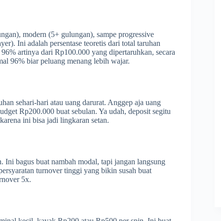
lungan), modern (5+ gulungan), sampe progressive
r). Ini adalah persentase teoretis dari total taruhan
 96% artinya dari Rp100.000 yang dipertaruhkan, secara
mal 96% biar peluang menang lebih wajar.
uhan sehari-hari atau uang darurat. Anggep aja uang
udget Rp200.000 buat sebulan. Ya udah, deposit segitu
karena ini bisa jadi lingkaran setan.
. Ini bagus buat nambah modal, tapi jangan langsung
ersyaratan turnover tinggi yang bikin susah buat
rnover 5x.
inal kecil, kayak Rp200 atau Rp500 per spin. Ini buat