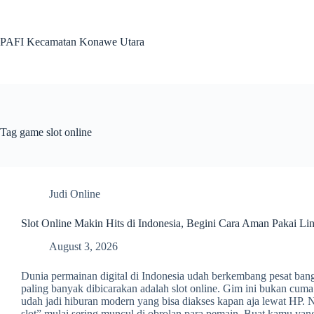
Skip
to
content
PAFI Kecamatan Konawe Utara
Tag
game slot online
Judi Online
Slot Online Makin Hits di Indonesia, Begini Cara Aman Pakai Li
August 3, 2026
Dunia permainan digital di Indonesia udah berkembang pesat bang
paling banyak dibicarakan adalah slot online. Gim ini bukan cuma
udah jadi hiburan modern yang bisa diakses kapan aja lewat HP. Na
slot” mulai sering muncul di obrolan para pemain. Buat kamu yan