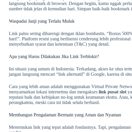
langsung bookmark di browser. Dengan begitu, kamu nggak perlu l
sumber tidak jelas di kemudian hari. Simpan baik-baik bookmark i
Waspadai Janji yang Terlalu Muluk
Link palsu sering dibarengi dengan iklan bombastis. “Bonus 500%
hari!”. Platform resmi yang berlisensi cenderung lebih profesiona
menyebutkan syarat dan ketentuan (T&C) yang detail.
Apa yang Harus Dilakukan Jika Link Terblokir?
Ini situasi yang umum di Indonesia. Terkadang, akses ke situs tert
jangan langsung mencari “link alternatif” di Google, karena di sit
Cara yang lebih aman adalah menggunakan Virtual Private Netw
menyamarkan lokasi internetmu dan mengakses
link pusat slot
ya
reputasi baik dan kebijakan no-log untuk keamanan ekstra. Ata
perangkatmu, meski cara ini tidak selalu berhasil.
Membangun Pengalaman Bermain yang Aman dan Nyaman
Menemukan link yang tepat adalah fondasinya. Tapi, pengalaman 