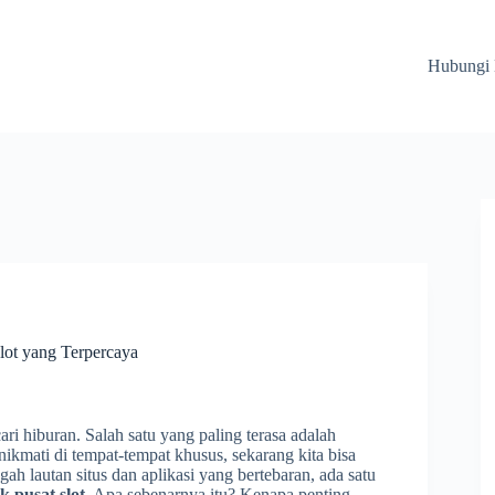
Hubungi
ot yang Terpercaya
ri hiburan. Salah satu yang paling terasa adalah
ikmati di tempat-tempat khusus, sekarang kita bisa
ah lautan situs dan aplikasi yang bertebaran, ada satu
nk pusat slot
. Apa sebenarnya itu? Kenapa penting