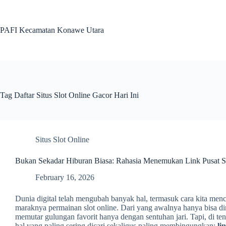
Skip
to
content
PAFI Kecamatan Konawe Utara
Tag
Daftar Situs Slot Online Gacor Hari Ini
Situs Slot Online
Bukan Sekadar Hiburan Biasa: Rahasia Menemukan Link Pusat Sl
February 16, 2026
Dunia digital telah mengubah banyak hal, termasuk cara kita menca
maraknya permainan slot online. Dari yang awalnya hanya bisa din
memutar gulungan favorit hanya dengan sentuhan jari. Tapi, di teng
hal yang paling sering dicari sekaligus paling membingungkan:
li