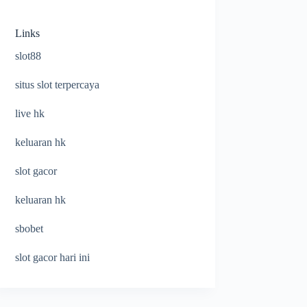
Links
slot88
situs slot terpercaya
live hk
keluaran hk
slot gacor
keluaran hk
sbobet
slot gacor hari ini