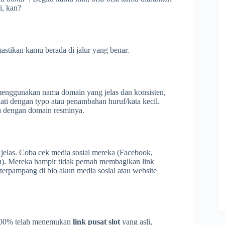
i, kan?
astikan kamu berada di jalur yang benar.
a menggunakan nama domain yang jelas dan konsisten,
ti dengan typo atau penambahan huruf/kata kecil.
da dengan domain resminya.
jelas. Coba cek media sosial mereka (Facebook,
iru). Mereka hampir tidak pernah membagikan link
terpampang di bio akun media sosial atau website
 100% telah menemukan
link pusat slot
yang asli,