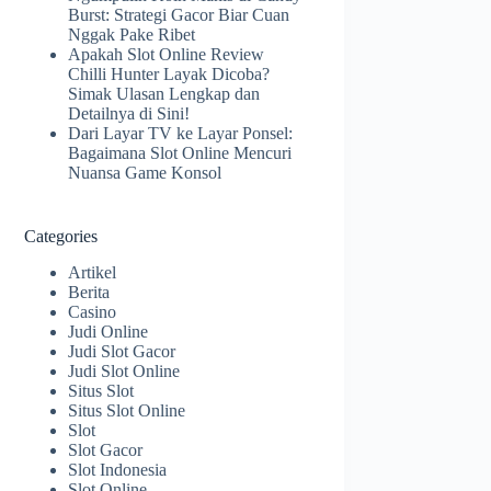
Burst: Strategi Gacor Biar Cuan
Nggak Pake Ribet
Apakah Slot Online Review
Chilli Hunter Layak Dicoba?
Simak Ulasan Lengkap dan
Detailnya di Sini!
Dari Layar TV ke Layar Ponsel:
Bagaimana Slot Online Mencuri
Nuansa Game Konsol
Categories
Artikel
Berita
Casino
Judi Online
Judi Slot Gacor
Judi Slot Online
Situs Slot
Situs Slot Online
Slot
Slot Gacor
Slot Indonesia
Slot Online