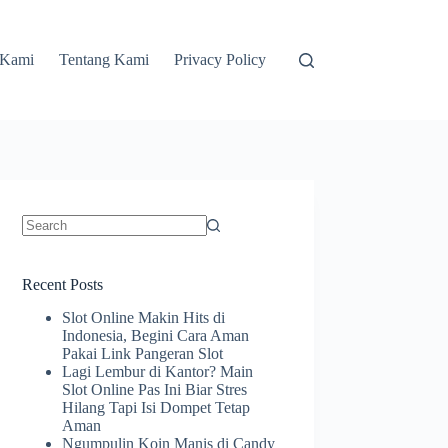
 Kami
Tentang Kami
Privacy Policy
No
results
Recent Posts
Slot Online Makin Hits di
Indonesia, Begini Cara Aman
Pakai Link Pangeran Slot
Lagi Lembur di Kantor? Main
Slot Online Pas Ini Biar Stres
Hilang Tapi Isi Dompet Tetap
Aman
Ngumpulin Koin Manis di Candy