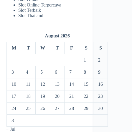
Slot Online Terpercaya
Slot Terbaik
Slot Thailand
August 2026
M
T
W
T
F
S
S
1
2
3
4
5
6
7
8
9
10
11
12
13
14
15
16
17
18
19
20
21
22
23
24
25
26
27
28
29
30
31
« Jul