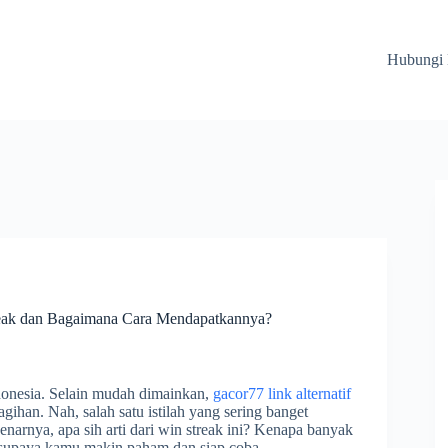
Hubungi
eak dan Bagaimana Cara Mendapatkannya?
ndonesia. Selain mudah dimainkan,
gacor77 link alternatif
agihan. Nah, salah satu istilah yang sering banget
benarnya, apa sih arti dari win streak ini? Kenapa banyak
s supaya kamu makin paham dan siap coba