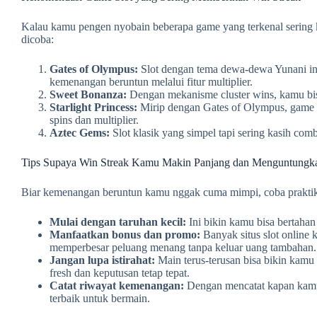
Kalau kamu pengen nyobain beberapa game yang terkenal sering ka
dicoba:
Gates of Olympus:
Slot dengan tema dewa-dewa Yunani ini
kemenangan beruntun melalui fitur multiplier.
Sweet Bonanza:
Dengan mekanisme cluster wins, kamu bisa
Starlight Princess:
Mirip dengan Gates of Olympus, game in
spins dan multiplier.
Aztec Gems:
Slot klasik yang simpel tapi sering kasih co
Tips Supaya Win Streak Kamu Makin Panjang dan Menguntungk
Biar kemenangan beruntun kamu nggak cuma mimpi, coba praktikka
Mulai dengan taruhan kecil:
Ini bikin kamu bisa bertaha
Manfaatkan bonus dan promo:
Banyak situs slot online k
memperbesar peluang menang tanpa keluar uang tambahan.
Jangan lupa istirahat:
Main terus-terusan bisa bikin kamu 
fresh dan keputusan tetap tepat.
Catat riwayat kemenangan:
Dengan mencatat kapan kamu 
terbaik untuk bermain.