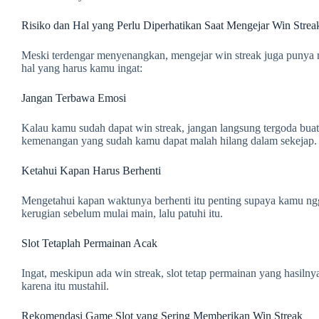
Risiko dan Hal yang Perlu Diperhatikan Saat Mengejar Win Strea
Meski terdengar menyenangkan, mengejar win streak juga punya r
hal yang harus kamu ingat:
Jangan Terbawa Emosi
Kalau kamu sudah dapat win streak, jangan langsung tergoda buat t
kemenangan yang sudah kamu dapat malah hilang dalam sekejap.
Ketahui Kapan Harus Berhenti
Mengetahui kapan waktunya berhenti itu penting supaya kamu ngg
kerugian sebelum mulai main, lalu patuhi itu.
Slot Tetaplah Permainan Acak
Ingat, meskipun ada win streak, slot tetap permainan yang hasiln
karena itu mustahil.
Rekomendasi Game Slot yang Sering Memberikan Win Streak