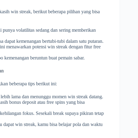
sih win streak, berikut beberapa pilihan yang bisa
 punya volatilitas sedang dan sering memberikan
 dapat kemenangan bertubi-tubi dalam satu putaran.
i menawarkan potensi win streak dengan fitur free
mbo kemenangan beruntun buat pemain sabar.
an
n beberapa tips berikut ini:
n lebih lama dan menunggu momen win streak datang.
asih bonus deposit atau free spins yang bisa
kehilangan fokus. Sesekali break supaya pikiran tetap
dapat win streak, kamu bisa belajar pola dan waktu