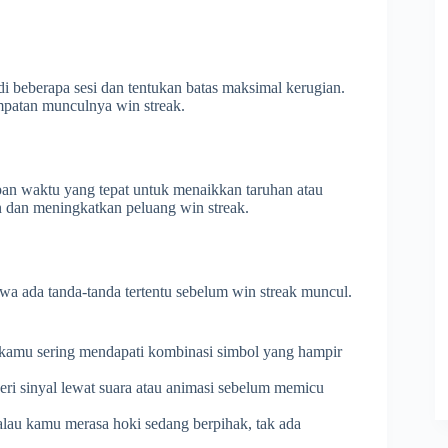
di beberapa sesi dan tentukan batas maksimal kerugian.
mpatan munculnya win streak.
an waktu yang tepat untuk menaikkan taruhan atau
 dan meningkatkan peluang win streak.
 ada tanda-tanda tertentu sebelum win streak muncul.
kamu sering mendapati kombinasi simbol yang hampir
ri sinyal lewat suara atau animasi sebelum memicu
lau kamu merasa hoki sedang berpihak, tak ada