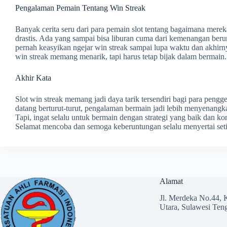
Pengalaman Pemain Tentang Win Streak
Banyak cerita seru dari para pemain slot tentang bagaimana mere
drastis. Ada yang sampai bisa liburan cuma dari kemenangan beru
pernah keasyikan ngejar win streak sampai lupa waktu dan akhirnya
win streak memang menarik, tapi harus tetap bijak dalam bermain.
Akhir Kata
Slot win streak memang jadi daya tarik tersendiri bagi para peng
datang berturut-turut, pengalaman bermain jadi lebih menyenangk
Tapi, ingat selalu untuk bermain dengan strategi yang baik dan ko
Selamat mencoba dan semoga keberuntungan selalu menyertai set
Alamat
Jl. Merdeka No.44,
Utara, Sulawesi Ten