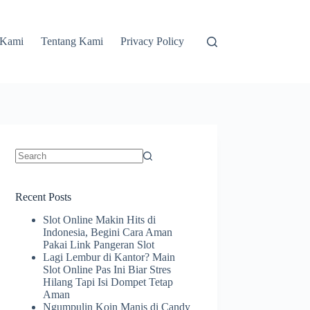
 Kami
Tentang Kami
Privacy Policy
No
results
Recent Posts
Slot Online Makin Hits di
Indonesia, Begini Cara Aman
Pakai Link Pangeran Slot
Lagi Lembur di Kantor? Main
Slot Online Pas Ini Biar Stres
Hilang Tapi Isi Dompet Tetap
Aman
Ngumpulin Koin Manis di Candy