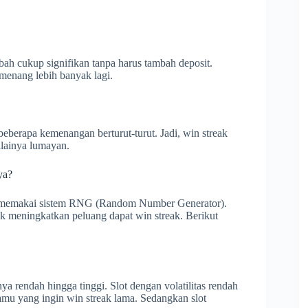
bah cukup signifikan tanpa harus tambah deposit.
enang lebih banyak lagi.
eberapa kemenangan berturut-turut. Jadi, win streak
nilainya lumayan.
ya?
na memakai sistem RNG (Random Number Generator).
uk meningkatkan peluang dapat win streak. Berikut
nya rendah hingga tinggi. Slot dengan volatilitas rendah
amu yang ingin win streak lama. Sedangkan slot