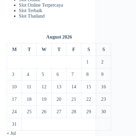
Slot Online Terpercaya
Slot Terbaik
Slot Thailand
August 2026
M
T
W
T
F
S
S
1
2
3
4
5
6
7
8
9
10
11
12
13
14
15
16
17
18
19
20
21
22
23
24
25
26
27
28
29
30
31
« Jul