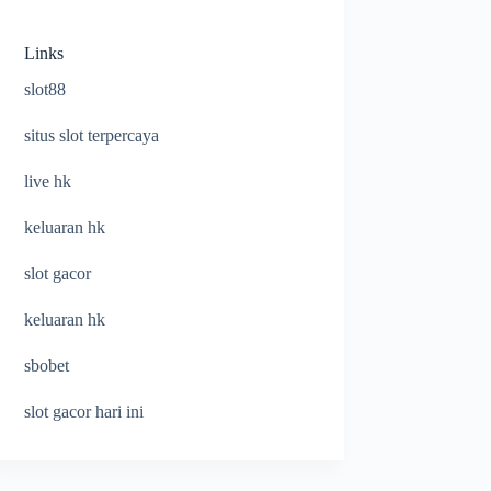
Links
slot88
situs slot terpercaya
live hk
keluaran hk
slot gacor
keluaran hk
sbobet
slot gacor hari ini