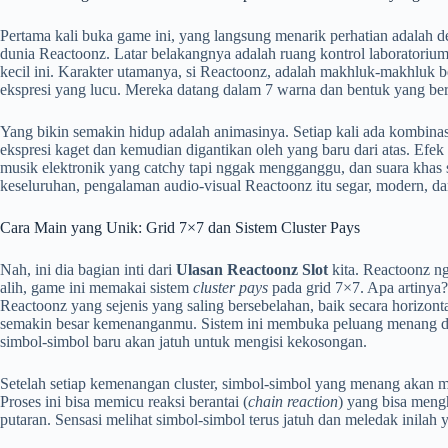
Pertama kali buka game ini, yang langsung menarik perhatian adalah
dunia Reactoonz. Latar belakangnya adalah ruang kontrol laboratoriu
kecil ini. Karakter utamanya, si Reactoonz, adalah makhluk-makhluk 
ekspresi yang lucu. Mereka datang dalam 7 warna dan bentuk yang berb
Yang bikin semakin hidup adalah animasinya. Setiap kali ada kombin
ekspresi kaget dan kemudian digantikan oleh yang baru dari atas. Efe
musik elektronik yang catchy tapi nggak mengganggu, dan suara khas 
keseluruhan, pengalaman audio-visual Reactoonz itu segar, modern, da
Cara Main yang Unik: Grid 7×7 dan Sistem Cluster Pays
Nah, ini dia bagian inti dari
Ulasan Reactoonz Slot
kita. Reactoonz n
alih, game ini memakai sistem
cluster pays
pada grid 7×7. Apa artiny
Reactoonz yang sejenis yang saling bersebelahan, baik secara horizont
semakin besar kemenanganmu. Sistem ini membuka peluang menang dari 
simbol-simbol baru akan jatuh untuk mengisi kekosongan.
Setelah setiap kemenangan cluster, simbol-simbol yang menang akan m
Proses ini bisa memicu reaksi berantai (
chain reaction
) yang bisa mengh
putaran. Sensasi melihat simbol-simbol terus jatuh dan meledak inilah