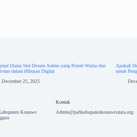
enal Dunia Slot Desain Anime yang Penuh Warna dan
Apakah Sl
ivitas dalam Hiburan Digital
untuk Peng
December 25, 2025
Dece
Kontak
 Kabupaten Konawe
Admin@pafikabupatenkonaweutara.org
ggara