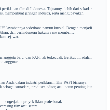
periklanan film di Indonesia. Tujuannya lebih dari sekadar
as, memperkuat jaringan industri, serta mengupayakan
I?” Jawabannya sederhana namun krusial. Dengan menjadi
elatihan, dan perlindungan hukum yang membantu
ekan sejawat.
ma anggota baru, dan PAFI tak terkecuali. Berikut ini adalah
on anggota:
man Anda dalam industri periklanan film. PAFI biasanya
bagai sutradara, produser, editor, atau peran penting lain
h mengerjakan proyek iklan profesional.
rtising film atau setara.