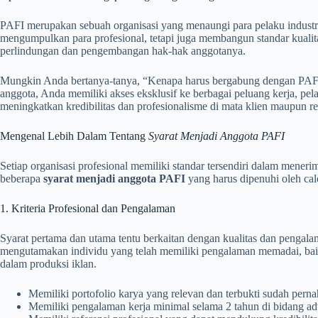
PAFI merupakan sebuah organisasi yang menaungi para pelaku industri 
mengumpulkan para profesional, tetapi juga membangun standar kualit
perlindungan dan pengembangan hak-hak anggotanya.
Mungkin Anda bertanya-tanya, “Kenapa harus bergabung dengan PAF
anggota, Anda memiliki akses eksklusif ke berbagai peluang kerja, p
meningkatkan kredibilitas dan profesionalisme di mata klien maupun r
Mengenal Lebih Dalam Tentang
Syarat Menjadi Anggota PAFI
Setiap organisasi profesional memiliki standar tersendiri dalam meneri
beberapa
syarat menjadi anggota PAFI
yang harus dipenuhi oleh cal
1. Kriteria Profesional dan Pengalaman
Syarat pertama dan utama tentu berkaitan dengan kualitas dan pengala
mengutamakan individu yang telah memiliki pengalaman memadai, baik se
dalam produksi iklan.
Memiliki portofolio karya yang relevan dan terbukti sudah perna
Memiliki pengalaman kerja minimal selama 2 tahun di bidang adve