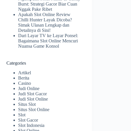
Burst: Strategi Gacor Biar Cuan
Nggak Pake Ribet
Apakah Slot Online Review
Chilli Hunter Layak Dicoba?
Simak Ulasan Lengkap dan
Detailnya di Sini!
Dari Layar TV ke Layar Ponsel:
Bagaimana Slot Online Mencuri
Nuansa Game Konsol
Categories
Artikel
Berita
Casino
Judi Online
Judi Slot Gacor
Judi Slot Online
Situs Slot
Situs Slot Online
Slot
Slot Gacor
Slot Indonesia
Slot Online