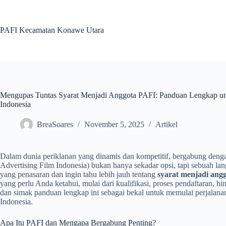
Skip
to
content
PAFI Kecamatan Konawe Utara
Mengupas Tuntas Syarat Menjadi Anggota PAFI: Panduan Lengkap unt
Indonesia
BreaSoares
November 5, 2025
Artikel
Dalam dunia periklanan yang dinamis dan kompetitif, bergabung denga
Advertising Film Indonesia) bukan hanya sekadar opsi, tapi sebuah l
yang penasaran dan ingin tahu lebih jauh tentang
syarat menjadi ang
yang perlu Anda ketahui, mulai dari kualifikasi, proses pendaftaran, h
dan simak panduan lengkap ini sebagai bekal untuk memulai perjalanan 
Indonesia.
Apa Itu PAFI dan Mengapa Bergabung Penting?