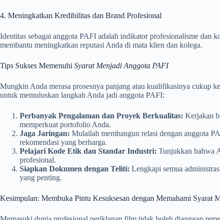
4. Meningkatkan Kredibilitas dan Brand Profesional
Identitas sebagai anggota PAFI adalah indikator profesionalisme dan kom
membantu meningkatkan reputasi Anda di mata klien dan kolega.
Tips Sukses Memenuhi
Syarat Menjadi Anggota PAFI
Mungkin Anda merasa prosesnya panjang atau kualifikasinya cukup keta
untuk memuluskan langkah Anda jadi anggota PAFI:
Perbanyak Pengalaman dan Proyek Berkualitas:
Kerjakan be
memperkuat portofolio Anda.
Jaga Jaringan:
Mulailah membangun relasi dengan anggota PAF
rekomendasi yang berharga.
Pelajari Kode Etik dan Standar Industri:
Tunjukkan bahwa A
profesional.
Siapkan Dokumen dengan Teliti:
Lengkapi semua administrasi
yang penting.
Kesimpulan: Membuka Pintu Kesuksesan dengan Memahami Syarat M
Memasuki dunia profesional periklanan film tidak boleh dianggap rem