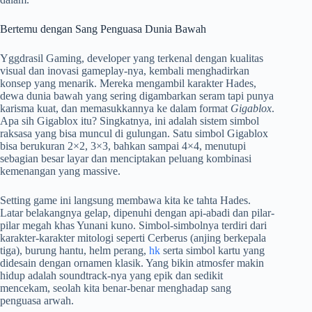
Bertemu dengan Sang Penguasa Dunia Bawah
Yggdrasil Gaming, developer yang terkenal dengan kualitas
visual dan inovasi gameplay-nya, kembali menghadirkan
konsep yang menarik. Mereka mengambil karakter Hades,
dewa dunia bawah yang sering digambarkan seram tapi punya
karisma kuat, dan memasukkannya ke dalam format
Gigablox
.
Apa sih Gigablox itu? Singkatnya, ini adalah sistem simbol
raksasa yang bisa muncul di gulungan. Satu simbol Gigablox
bisa berukuran 2×2, 3×3, bahkan sampai 4×4, menutupi
sebagian besar layar dan menciptakan peluang kombinasi
kemenangan yang massive.
Setting game ini langsung membawa kita ke tahta Hades.
Latar belakangnya gelap, dipenuhi dengan api-abadi dan pilar-
pilar megah khas Yunani kuno. Simbol-simbolnya terdiri dari
karakter-karakter mitologi seperti Cerberus (anjing berkepala
tiga), burung hantu, helm perang,
hk
serta simbol kartu yang
didesain dengan ornamen klasik. Yang bikin atmosfer makin
hidup adalah soundtrack-nya yang epik dan sedikit
mencekam, seolah kita benar-benar menghadap sang
penguasa arwah.