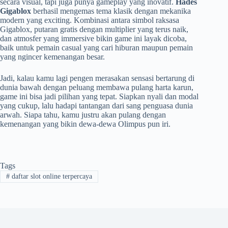
secara visual, tapi juga punya gameplay yang inovatif.
Hades
Gigablox
berhasil mengemas tema klasik dengan mekanika
modern yang exciting. Kombinasi antara simbol raksasa
Gigablox, putaran gratis dengan multiplier yang terus naik,
dan atmosfer yang immersive bikin game ini layak dicoba,
baik untuk pemain casual yang cari hiburan maupun pemain
yang ngincer kemenangan besar.
Jadi, kalau kamu lagi pengen merasakan sensasi bertarung di
dunia bawah dengan peluang membawa pulang harta karun,
game ini bisa jadi pilihan yang tepat. Siapkan nyali dan modal
yang cukup, lalu hadapi tantangan dari sang penguasa dunia
arwah. Siapa tahu, kamu justru akan pulang dengan
kemenangan yang bikin dewa-dewa Olimpus pun iri.
Tags
#
daftar slot online terpercaya