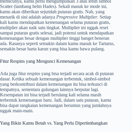
memicunya, kamu perlu mengumpulkan 3 atau lebih simbol
Scatter (lambang helm Hades). Sekali masuk ke mode ini,
kamu akan diberikan sejumlah putaran gratis. Nah, yang
menarik di sini adalah adanya
Progressive Multiplier
. Setiap
kali kamu mendapatkan kemenangan selama putaran gratis,
multiplier akan naik satu tingkat. Multiplier ini nggak reset
sampai putaran gratis selesai, jadi potensi untuk mendapatkan
kemenangan besar dengan multiplier tinggi banget beneran
ada. Rasanya seperti semakin dalam kamu masuk ke Tartarus,
semakin besar harta karun yang bisa kamu bawa pulang.
Fitur Respins yang Mengunci Kemenangan
Ada juga fitur respins yang bisa terjadi secara acak di putaran
dasar. Ketika sebuah kemenangan terbentuk, simbol-simbol
yang berkontribusi dalam kemenangan itu bisa terkunci di
tempatnya, sementara gulungan lainnya berputar lagi.
Kesempatan ini bisa terjadi berulang kali selama masih
terbentuk kemenangan baru. Jadi, dalam satu putaran, kamu
bisa dapat rangkaian kemenangan beruntun yang jumlahnya
nggak main-main.
Yang Bikin Kamu Betah vs. Yang Perlu Dipertimbangkan