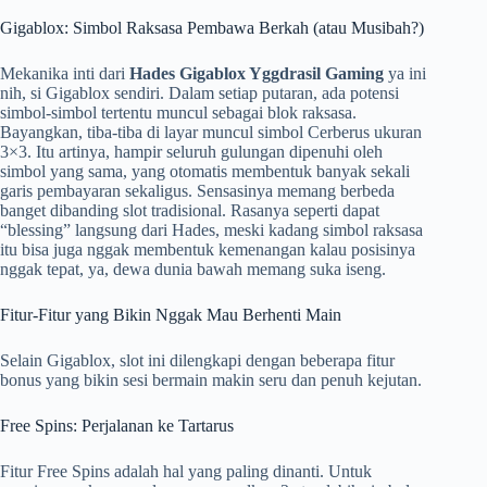
Gigablox: Simbol Raksasa Pembawa Berkah (atau Musibah?)
Mekanika inti dari
Hades Gigablox Yggdrasil Gaming
ya ini
nih, si Gigablox sendiri. Dalam setiap putaran, ada potensi
simbol-simbol tertentu muncul sebagai blok raksasa.
Bayangkan, tiba-tiba di layar muncul simbol Cerberus ukuran
3×3. Itu artinya, hampir seluruh gulungan dipenuhi oleh
simbol yang sama, yang otomatis membentuk banyak sekali
garis pembayaran sekaligus. Sensasinya memang berbeda
banget dibanding slot tradisional. Rasanya seperti dapat
“blessing” langsung dari Hades, meski kadang simbol raksasa
itu bisa juga nggak membentuk kemenangan kalau posisinya
nggak tepat, ya, dewa dunia bawah memang suka iseng.
Fitur-Fitur yang Bikin Nggak Mau Berhenti Main
Selain Gigablox, slot ini dilengkapi dengan beberapa fitur
bonus yang bikin sesi bermain makin seru dan penuh kejutan.
Free Spins: Perjalanan ke Tartarus
Fitur Free Spins adalah hal yang paling dinanti. Untuk